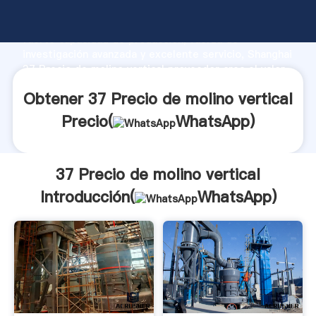
37 Precio de molino vertical fabricante Agarrando
fuerte capacidad de producción, fuerza de
investigación avanzada y excelente servicio, Shanghai
37 Precio de molino vertical proveedor crea el valor
y aporta valores a todos los clientes.
Obtener 37 Precio de molino vertical
Precio(
WhatsApp
)
37 Precio de molino vertical
Introducción(
WhatsApp
)