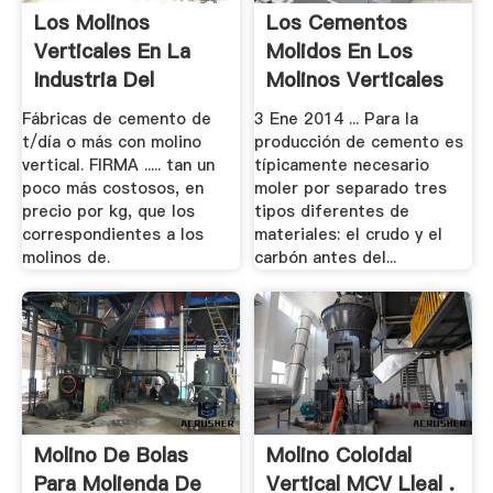
Los Molinos
Los Cementos
Verticales En La
Molidos En Los
Industria Del
Molinos Verticales
Cemento .
De.
Fábricas de cemento de
3 Ene 2014 ... Para la
t/día o más con molino
producción de cemento es
vertical. FIRMA ..... tan un
típicamente necesario
poco más costosos, en
moler por separado tres
precio por kg, que los
tipos diferentes de
correspondientes a los
materiales: el crudo y el
molinos de.
carbón antes del...
Molino De Bolas
Molino Coloidal
Para Molienda De
Vertical MCV Lleal .