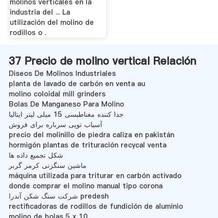
molinos verticales en la
industria del ... La
utilización del molino de
rodillos o .
37 Precio de molino vertical Relación
Diseos De Molinos Industriales
planta de lavado de carbón en venta au
molino coloidal mill grinders
Bolas De Manganeso Para Molino
جدا کننده مغناطیسی 15 میلی لیتر ایتالیا
آسیاب توپی سرباره برای فروش
precio del molinillo de piedra caliza en pakistán
hormigón plantas de trituración recycal venta
شکل تجمیع داده ها
ماشین سنگزنی کرمر گربر
máquina utilizada para triturar en carbón activado
donde comprar el molino manual tipo corona
شرکت سنگ شکن آندرا predesh
rectificadoras de rodillos de fundición de aluminio
molino de bolas 5 x 10