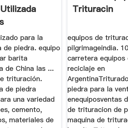
Utilizada
Trituracin
s
lizado para la
equipos de tritura
a de piedra. equipo
pilgrimageindia. 
rar barita
carretera equipos
a de China las ...
reciclaje en
 trituración.
ArgentinaTriturad
a de piedra
piedra para la ven
para una variedad
enequiposventas d
les, cemento,
de trituracion de 
os, materiales de
maquina de tritura