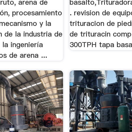
bruto, arena de
basalto,Triturador
ión, procesamiento
. revision de equi
 mecanismo y la
trituracion de pie
 de la industria de
de trituracin comp
 la ingeniería
300TPH tapa basa
s de arena ...