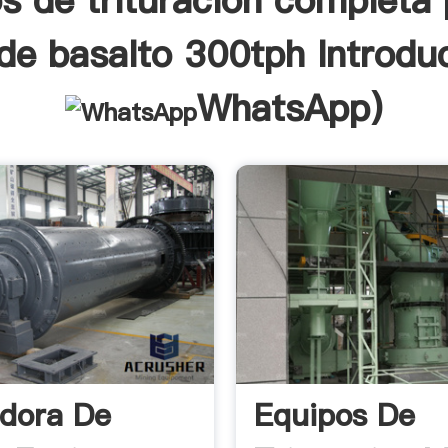
s de trituración completa 
de basalto 300tph Introdu
WhatsApp
)
adora De
Equipos De