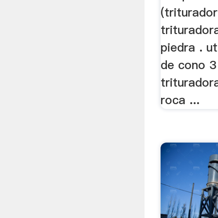
(triturador
triturador
piedra . ut
de cono 3
triturador
roca ...