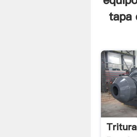
equipo
tapa 
Tritur