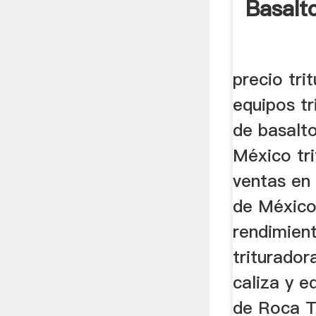
Basalt
precio tri
equipos tr
de basalt
México tr
ventas en
de México
rendimien
triturador
caliza y e
de Roca T