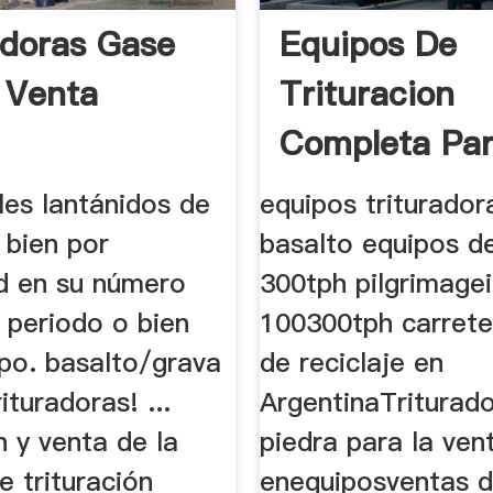
adoras Gase
Equipos De
 Venta
Trituracion
Completa Pa
300tph Tapa
les lantánidos de
equipos triturador
Basalto
 bien por
basalto equipos de
d en su número
300tph pilgrimagei
 periodo o bien
100300tph carrete
upo. basalto/grava
de reciclaje en
ituradoras! ...
ArgentinaTriturad
 y venta de la
piedra para la ven
 trituración
enequiposventas d