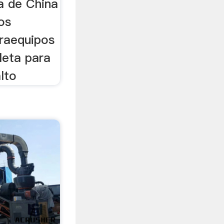
a de China
pos
draequipos
leta para
lto