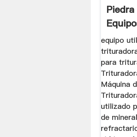
Piedra 
Equipo
equipo uti
triturador
para tritu
Triturador
Máquina de
Triturador
utilizado 
de minera
refractari