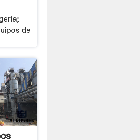
geria;
uipos de
pos