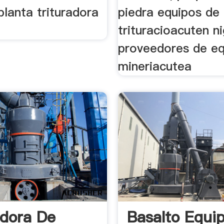
planta trituradora
piedra equipos de
trituracioacuten ni
proveedores de eq
mineriacutea
adora De
Basalto Equi