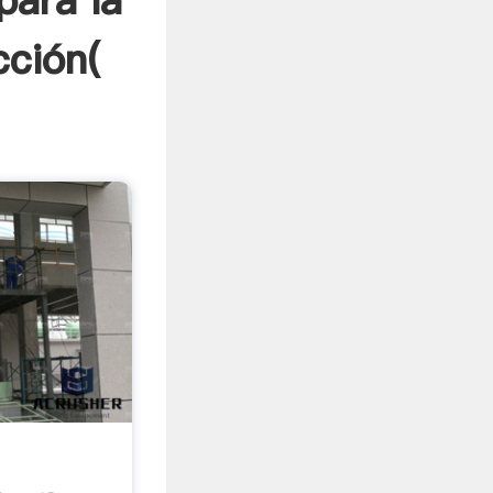
para la
cción(