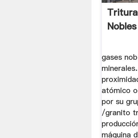
Tritur
Nobles
gases nob
minerales.
proximida
atómico o
por su gr
/granito tr
producción
máquina de