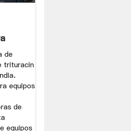
ra
a de
 trituracin
ndia.
ra equipos
oras de
ta
e equipos