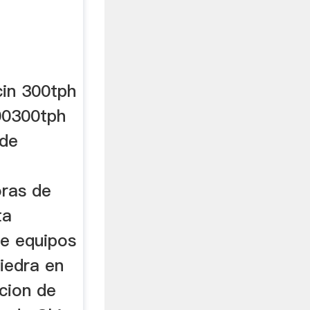
cin 300tph
100300tph
 de
oras de
ta
e equipos
piedra en
cion de