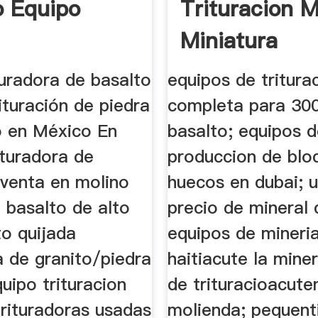
o Equipo
Trituracion M
Miniatura
turadora de basalto
equipos de tritura
ituración de piedra
completa para 30
o en México En
basalto; equipos 
ituradora de
produccion de blo
 venta en molino
huecos en dubai; 
 basalto de alto
precio de mineral 
to quijada
equipos de mineri
a de granito/piedra
haitiacute la mine
quipo trituracion
de trituracioacute
rituradoras usadas
molienda; pequent