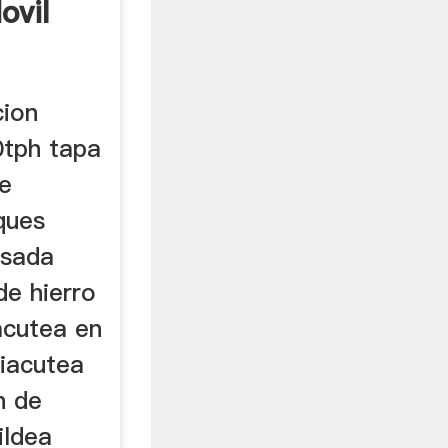
ovil
cion
0tph tapa
de
ques
usada
de hierro
acutea en
riacutea
n de
ildea