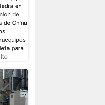
piedra en
cion de
a de China
pos
draequipos
leta para
lto