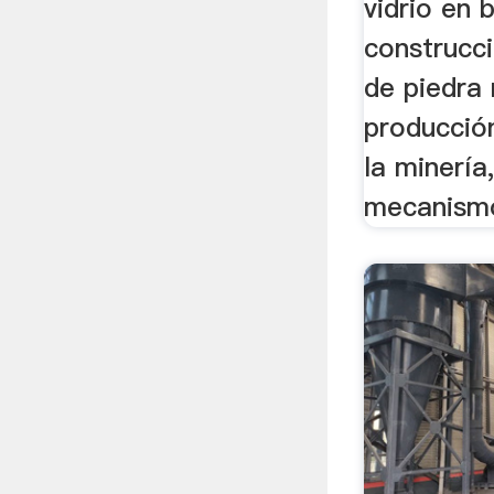
vidrio en 
construcc
de piedra
producción
la minería,
mecanismo