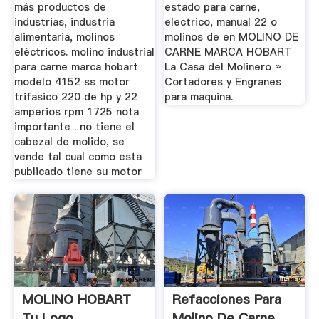
más productos de
estado para carne,
industrias, industria
electrico, manual 22 o
alimentaria, molinos
molinos de en MOLINO DE
eléctricos. molino industrial
CARNE MARCA HOBART
para carne marca hobart
La Casa del Molinero »
modelo 4152 ss motor
Cortadores y Engranes
trifasico 220 de hp y 22
para maquina.
amperios rpm 1725 nota
importante . no tiene el
cabezal de molido, se
vende tal cual como esta
publicado tiene su motor
MOLINO HOBART
Refacciones Para
Tu Logo
Molino De Carne,