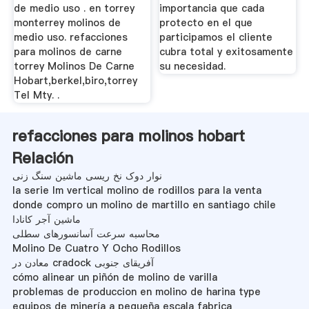
de medio uso . en torrey
importancia que cada
monterrey molinos de
protecto en el que
medio uso. refacciones
participamos el cliente
para molinos de carne
cubra total y exitosamente
torrey Molinos De Carne
su necesidad.
Hobart,berkel,biro,torrey
Tel Mty. .
refacciones para molinos hobart
Relación
نوار دوک نخ ریسی ماشین سنگ زنی
la serie lm vertical molino de rodillos para la venta
donde compro un molino de martillo en santiago chile
ماشین آجر کانادا
محاسبه سرعت آسانسورهای سطلی
Molino De Cuatro Y Ocho Rodillos
معادن در cradock آفریقای جنوبی
cómo alinear un piñón de molino de varilla
problemas de produccion en molino de harina type
equipos de minería a pequeña escala fabrica