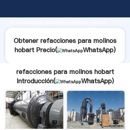
refacciones para molinos hobart fabricante
Agarrando fuerte capacidad de producción, fuerza
de investigación avanzada y excelente servicio,
Shanghai refacciones para molinos hobart proveedor
crea el valor y aporta valores a todos los clientes.
Obtener refacciones para molinos
hobart Precio(
WhatsApp
)
refacciones para molinos hobart
Introducción(
WhatsApp
)