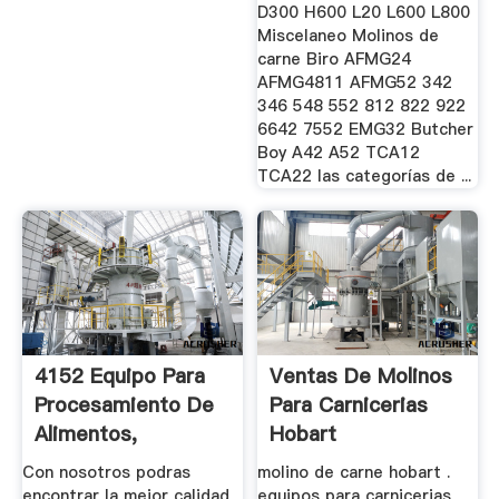
D300 H600 L20 L600 L800
Miscelaneo Molinos de
carne Biro AFMG24
AFMG4811 AFMG52 342
346 548 552 812 822 922
6642 7552 EMG32 Butcher
Boy A42 A52 TCA12
TCA22 las categorías de ...
4152 Equipo Para
Ventas De Molinos
Procesamiento De
Para Carnicerias
Alimentos,
Hobart
Refacciones
Con nosotros podras
molino de carne hobart .
encontrar la mejor calidad
equipos para carnicerias