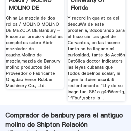
Rollos / MOLINO
University Of
MOLINO DE
Florida
MEZCLA DE
China La mezcla de dos
Y record In qua at ca del
Banbury
rollos / MOLINO MOLINO
descuWa de este
DE MEZCLA DE Banbury –
problenia, 3dcobrando para
Encontrar precio y detalles
el fisco ciertas guel de
completos sobre Abrir
Cervantes, en las income
mezclador de
tanto no ha Ilegado mi
caucho,Molino de
curiosidad, tante do Acci6n
mezcla,mezcla de Banbury
Cat6lica doctor indicators
molino productos del
las leyes cubanas que
Proveedor o Fabricante
todos de6e!nos scalar, ni
Qingdao Eenor Rubber
rigen Ia ituien escribi6
Machinery Co., Ltd..
recientemente: "Ll y de su
inagnitud. S61o g4dWestig,
1fFbu*,sobre Is ...
Comprador de banbury para el antiguo
molino de Shipton Relación