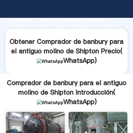
Comprador de banbury para el antiguo molino de
Shipton fabricante Agarrando fuerte capacidad de
producción, fuerza de investigación avanzada y
excelente servicio, Shanghai Comprador de banbury
para el antiguo molino de Shipton proveedor crea el
valor y aporta valores a todos los clientes.
Obtener Comprador de banbury para
el antiguo molino de Shipton Precio(
WhatsApp
)
Comprador de banbury para el antiguo
molino de Shipton Introducción(
WhatsApp
)