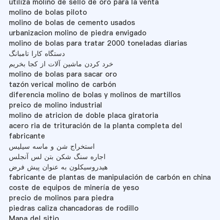
utiliza molino de sello de oro para la venta
molino de bolas piloto
molino de bolas de cemento usados
urbanizacion molino de piedra envigado
molino de bolas para tratar 2000 toneladas diarias
دستگاه کارا تامبانگ
خرد کردن ماشین آلات از کجا بخریم
molino de bolas para sacar oro
tazón verical molino de carbón
diferencia molino de bolas y molinos de martillos
preico de molino industrial
molino de atricion de doble placa giratoria
acero ria de trituración de la planta completa del
fabricante
استخراج شن و ماسه سیلیس
اجاره سنگ شکن بتن لس آنجلس
هیدروسیکلون به عنوان پیش فرض
fabricante de plantas de manipulación de carbón en china
coste de equipos de minería de yeso
precio de molinos para piedra
piedras caliza chancadoras de rodillo
Mapa del sitio