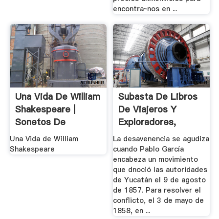
encontra~nos en ...
Una Vida De William
Subasta De Libros
Shakespeare |
De Viajeros Y
Sonetos De
Exploradores,
Shakespeare ...
Geografía De ...
Una Vida de William
La desavenencia se agudiza
Shakespeare
cuando Pablo García
encabeza un movimiento
que dnoció las autoridades
de Yucatán el 9 de agosto
de 1857. Para resolver el
conflicto, el 3 de mayo de
1858, en ...