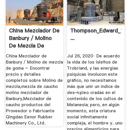
China Mezclador De
Thompson_Edward_1979_
Banbury / Molino
...
De Mezcla De
Goma ...
China Mezclador de
Jul 26, 2020· De acuerdo
Banbury / Molino de mezcla
la vida de los islefios de
de goma – Encontrar
Trobriand, y las energias
precio y detalles
psíquicas involucon este
completos sobre Molino de
gráfico, no necesitamos
mezcla,mezcla de caucho
más que unir un índice de
molino mezclador de
des~n:pleo cradas en el
Banbury,Mezclador de
contenido de los cultos de
caucho productos del
Melanesia; pero, en algún
Proveedor o Fabricante
momento, esta criatura
Qingdao Eenor Rubber
social infinitamente
Machinery Co., Ltd..
compleja, el hombre y.. uno
precios alimenticios para