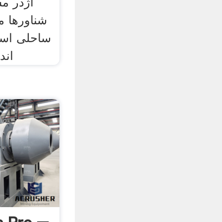
اژدر مس
شناورها م
ساحلی است
اند