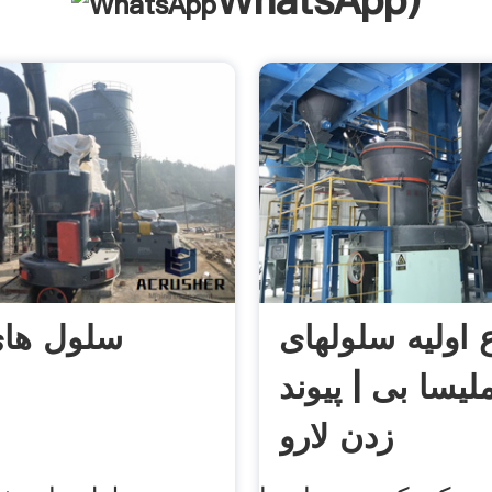
WhatsApp
)
اولیه سلولهای
سلول های
لیسا بی | پیوند
زدن لارو