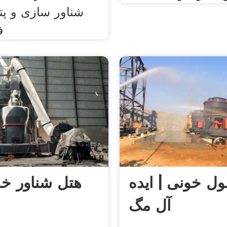
شناور سازی و پت
ف
ول خونی | ایده
هتل شناور خ
آل مگ