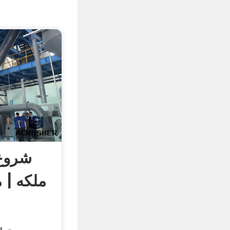
شروع 
ملکه | م