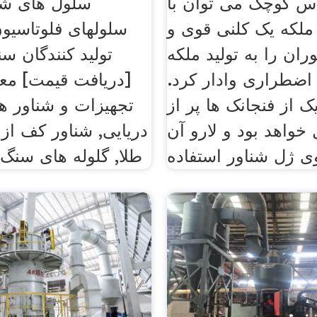
اس کوچک می توان با
سلول های شنا
ملکه یک کلنی قوی و
سلولهای فلوتاسیو
ران را به تولید ملکه
تولید کنندگان س
اضطراری وادار کرد.
[دریافت قیمت] مع
 از فنجانک ها پر از
خواهد بود و لارو آن
دریایی, شناور کف ا
ی ژل شناور استفاده
طلا, گلوله های سنگ 