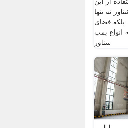
فاده از این
اور نه تنها
بلکه فضای
 انواع پمپ
شناور