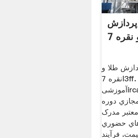
پردازش
دازش طلا و
نقره 7l3ff. برگزاری دوره های
آموزشیircas . کنسرسيوم
جازي دوره
عتبر مدرک
هاي حضوري
مت. فرآیند