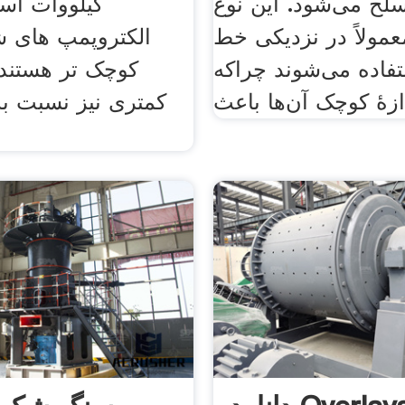
لح می‌شود. این نوع
کیلووات است
عمولاً در نزدیکی خط
الکتروپمپ های شن
فاده می‌شوند چراکه
کوچک تر هستند 
ازهٔ کوچک آن‌ها باعث
کمتری نیز نسبت به