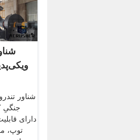
شناو
ویکی‌پدی
شناور تندرو
جنگیِ 
دارای قابلی
توپ، م