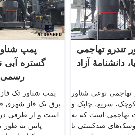
ر تندرو تهاجمی
پمپ شناو
ا، دانشنامهٔ آزاد
گستره آبی ن
رسمی پ
 تهاجمی نوعی شناور
پمپ شناور تک فاز ب
کوچک، سریع، چابک و
برق تک فاز شهری قا
ت تهاجمی است که به
است و از طرفی در
وشک‌های ضدکشتی یا
پایین به طور م