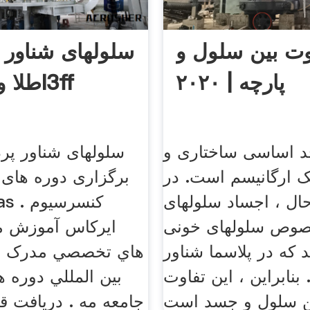
وت بین سلول و
سلولهای شناور 
پارچه | ۲۰۲۰
طلا و نقره 7l3ff
د اساسی ساختاری و
سلولهای شناور پر
 ارگانیسم است. در
ال ، اجساد سلولهای
وص سلولهای خونی
ايرکاس آموزش م
 که در پلاسما شناور
هاي تخصصي مدرک م
بنابراین ، این تفاوت
بين المللي دوره 
جامعه مه . دریافت قی