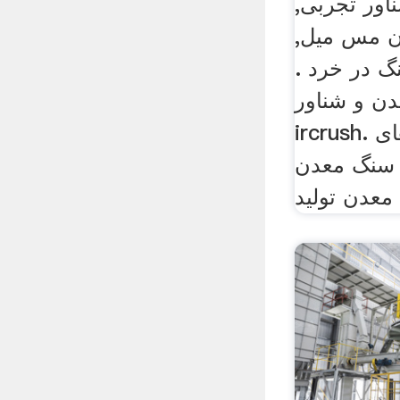
ور تجربی,
ن مس میل,
نگ در خرد .
دن و شناور
ircrush. تجهیزات و شناور های
ز سنگ معدن
معدن تولید