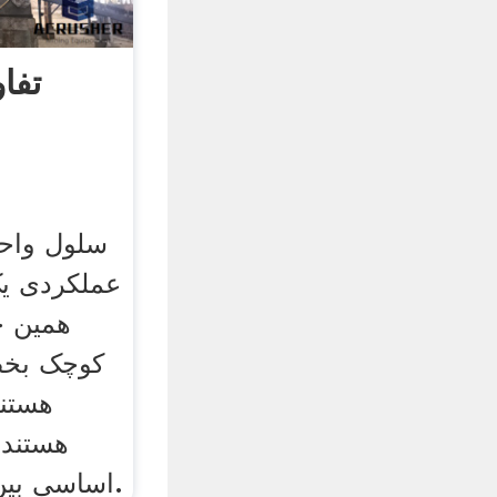
تفا
سلول واح
عملکردی یک
همین ح
کوچک بخص
هستند
هستند. 
اساسی بین سلول و جسد است.