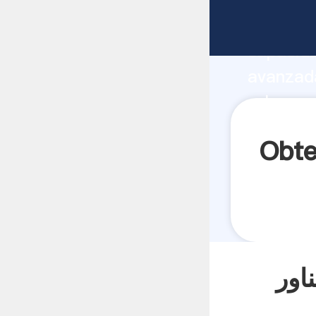
fabricante Agarrando
capacida
ولهای کوچک
شناور proveedor crea el valor y aporta valores a todos
los clien