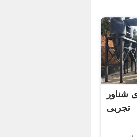
 شناور
تجربی