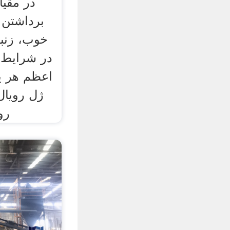
در مقی
برداشتن 
خوب، زنبو
در شرایط 
اعظم هر یک
ژل رویال 
رو