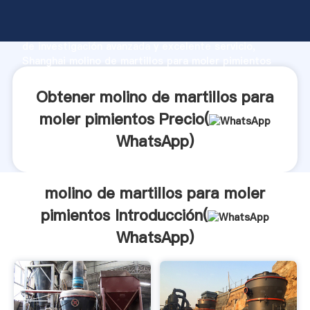
molino de martillos para moler pimientos fabricante
Agarrando fuerte capacidad de producción, fuerza
de investigación avanzada y excelente servicio,
Shanghai molino de martillos para moler pimientos
proveedor crea el valor y aporta valores a todos los
clientes.
Obtener molino de martillos para
moler pimientos Precio(
WhatsApp
)
molino de martillos para moler
pimientos Introducción(
WhatsApp
)