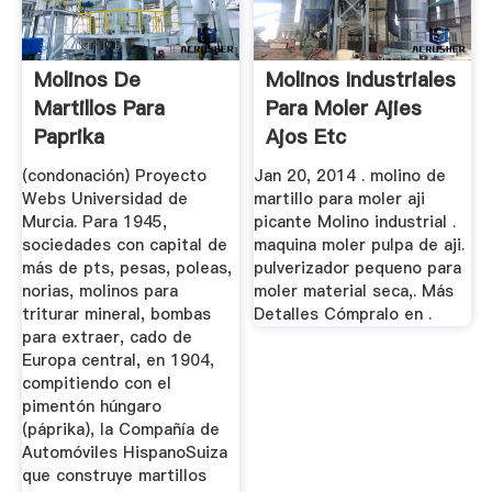
Molinos De
Molinos Industriales
Martillos Para
Para Moler Ajies
Paprika
Ajos Etc
(condonación) Proyecto
Jan 20, 2014 . molino de
Webs Universidad de
martillo para moler aji
Murcia. Para 1945,
picante Molino industrial .
sociedades con capital de
maquina moler pulpa de aji.
más de pts, pesas, poleas,
pulverizador pequeno para
norias, molinos para
moler material seca,. Más
triturar mineral, bombas
Detalles Cómpralo en .
para extraer, cado de
Europa central, en 1904,
compitiendo con el
pimentón húngaro
(páprika), la Compañía de
Automóviles HispanoSuiza
que construye martillos