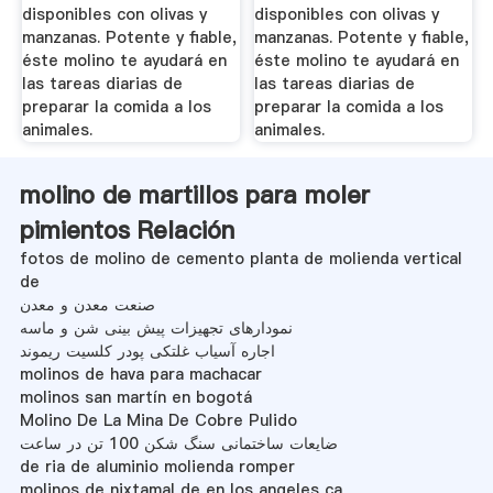
disponibles con olivas y
disponibles con olivas y
manzanas. Potente y fiable,
manzanas. Potente y fiable,
éste molino te ayudará en
éste molino te ayudará en
las tareas diarias de
las tareas diarias de
preparar la comida a los
preparar la comida a los
animales.
animales.
molino de martillos para moler
pimientos Relación
fotos de molino de cemento planta de molienda vertical
de
صنعت معدن و معدن
نمودارهای تجهیزات پیش بینی شن و ماسه
اجاره آسیاب غلتکی پودر کلسیت ریموند
molinos de hava para machacar
molinos san martín en bogotá
Molino De La Mina De Cobre Pulido
ضایعات ساختمانی سنگ شکن 100 تن در ساعت
de ria de aluminio molienda romper
molinos de nixtamal de en los angeles ca