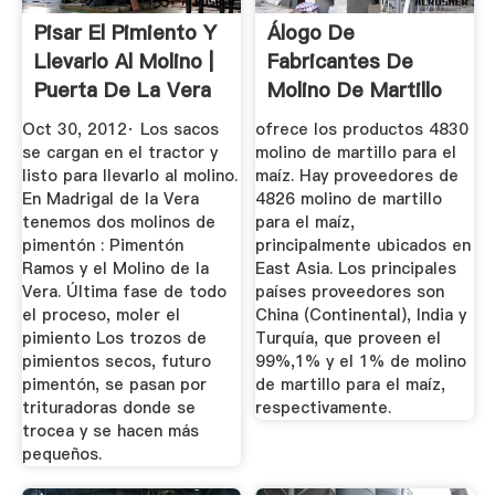
Pisar El Pimiento Y
Álogo De
Llevarlo Al Molino |
Fabricantes De
Puerta De La Vera
Molino De Martillo
Para El Maíz ...
Oct 30, 2012· Los sacos
ofrece los productos 4830
se cargan en el tractor y
molino de martillo para el
listo para llevarlo al molino.
maíz. Hay proveedores de
En Madrigal de la Vera
4826 molino de martillo
tenemos dos molinos de
para el maíz,
pimentón : Pimentón
principalmente ubicados en
Ramos y el Molino de la
East Asia. Los principales
Vera. Última fase de todo
países proveedores son
el proceso, moler el
China (Continental), India y
pimiento Los trozos de
Turquía, que proveen el
pimientos secos, futuro
99%,1% y el 1% de molino
pimentón, se pasan por
de martillo para el maíz,
trituradoras donde se
respectivamente.
trocea y se hacen más
pequeños.