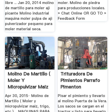
libre ... Jan 20, 2014 molino
moler. Molino de piedra
de martillo para moler aji
para producciones locales.
picante Molino industrial
» Chat Online OR GO TO »
maquina moler pulpa de aji
Feedback Form
pulverizador pequeno para
moler material seca.
Molino De Martillo (
Trituradora De
Moler Y
Pimientos Parrafo
Micropulvizar Maiz
Pimenton
... YouTube
Apr 30, 2015· Molino de
Pisar el pimiento y llevarlo
Martillo ( Moler y
al molino Puerta de la Vera.
micropulvizar maiz, trigo,
Los sacos se cargan en el
etc ) ... MAQUINAS PARA
tractor y listo para llevarlo