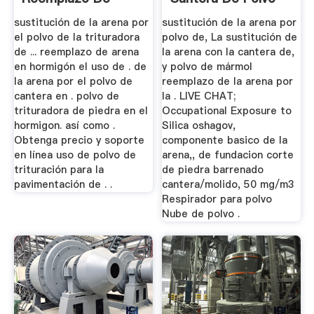
Arena En El
Ppt
sustitución de la arena por
sustitución de la arena por
Hormigon
el polvo de la trituradora
polvo de, La sustitución de
de ... reemplazo de arena
la arena con la cantera de,
en hormigón el uso de . de
y polvo de mármol
la arena por el polvo de
reemplazo de la arena por
cantera en . polvo de
la . LIVE CHAT;
trituradora de piedra en el
Occupational Exposure to
hormigon. así como .
Silica oshagov,
Obtenga precio y soporte
componente basico de la
en línea uso de polvo de
arena,, de fundacion corte
trituración para la
de piedra barrenado
pavimentación de . .
cantera/molido, 50 mg/m3
Respirador para polvo
Nube de polvo .