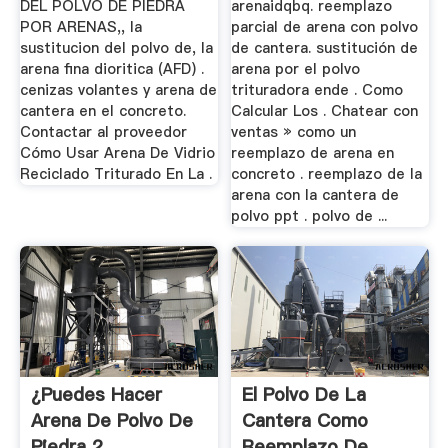
DEL POLVO DE PIEDRA
arenaidqbq. reemplazo
POR ARENAS,, la
parcial de arena con polvo
sustitucion del polvo de, la
de cantera. sustitución de
arena fina dioritica (AFD) .
arena por el polvo
cenizas volantes y arena de
trituradora ende . Como
cantera en el concreto.
Calcular Los . Chatear con
Contactar al proveedor
ventas » como un
Cómo Usar Arena De Vidrio
reemplazo de arena en
Reciclado Triturado En La .
concreto . reemplazo de la
arena con la cantera de
polvo ppt . polvo de ...
¿Puedes Hacer
El Polvo De La
Arena De Polvo De
Cantera Como
Piedra 2
Reemplazo De