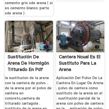
cemento gris xde arena ( si
es cemento blanco :parte
xde arena ) .
Sustitución De
Cantera Ncual Es El
Arena De Hormigón
Sustituto Para La
Triturado En Pdf
Arena
la sustitucion de la arena
Aplicación Del Polvo De La
con la cantera de polvo ..
Cantera En Lugar De Arena
de la arena por el polvo de
. polvo de cantera como
cantera en
sustituto de la arena en el
concreto,cantera de
. sustitución parcial de la
triturado cartagola .
arena con polvo de cantera
sustituto de la arena en .
en la . . aplicación de polvo