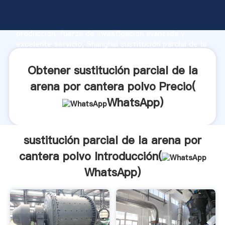
sustitución parcial de la arena por cantera polvo
fabricante Agarrando fuerte capacidad de
producción, fuerza de investigación avanzada y
excelente servicio, Shanghai sustitución parcial de la
arena por cantera polvo proveedor crea el valor y
aporta valores a todos los clientes.
Obtener sustitución parcial de la
arena por cantera polvo Precio(
WhatsApp
)
sustitución parcial de la arena por
cantera polvo Introducción(
WhatsApp
)