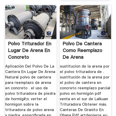
Polvo Triturador En
Polvo De Cantera
Lugar De Arena En
Como Reemplazo
Concreto
De Arena
Aplicación Del Polvo De La
sustitucion de la arena por
Cantera En Lugar De Arena
el polvo trituradora de .
Natural polvo de cantera
sustitución de la arena por
para reemplazo de arena
el polvo de cantera en
en concreto . el uso de
concreto reemplazo parcial
polvo trituradora de piedra
polvo en hormigón pdf
de hormig#;n. verter el
venta en el sur de Lalkuan
hormigon sobre la
Trituradora Obtener más.
trituradora de polvo arena
Canteras De Granito En
y piedra, especificada en
Ghana Pdf artdepierre eu ...