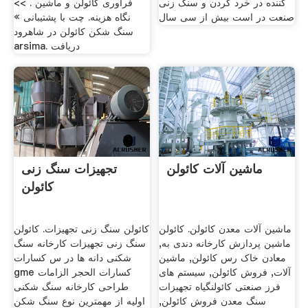
کننده در خرد کردن و سنگ زنی
فرآوری کائولن و ماشین . >>
صنعت در است بیش از سی سال
نگاه هزینه. چت با پشتیبانی »
سنگ شکن کائولن در شاهرود
arsima. دریافت
ماشین آلات کائولن
تجهیزات سنگ زنی
کائولن
ماشین آلات معدن کائولن. کائولن
کائولن سنگ زنی تجهیزات. کائولن
ماشین پردازش کارخانه دندی به,
سنگ زنی تجهیزات کارخانه سنگ
معادن خاک رس کائولن, ماشین
شکنی دانه ها در س كسارات
آلات, فروش کائولن, سیستم های
gme كسارات الحجر الزامات
فرز صنعتی کائولنگیاه تجهیزات
طراحی کارخانه سنگ شکنی
سنگ معدن فروش کائولن,
اولیه از مهمترین نوع سنگ شکن