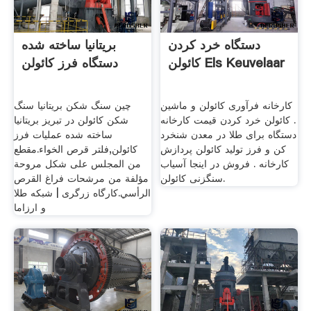
دستگاه خرد کردن
بریتانیا ساخته شده
کائولن Els Keuvelaar
دستگاه فرز کائولن
کارخانه فرآوری کائولن و ماشین
چین سنگ شکن بریتانیا سنگ
. کائولن خرد کردن قیمت کارخانه
شکن کائولن در تبریز بریتانیا
دستگاه برای طلا در معدن شنخرد
ساخته شده عملیات فرز
کن و فرز تولید کائولن پردازش
کائولن,فلتر قرص الخواء.مقطع
کارخانه . فروش در اینجا آسیاب
من المجلس على شكل مروحة
سنگزنی کائولن.
مؤلفة من مرشحات فراغ القرص
الرأسي.کارگاه زرگری | شبکه طلا
و ارزاما