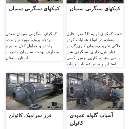
کمکهای سنگزنی سیمان
کمکهای سنگزنی سیمان
جعبه کمکهای اولیه 10 نفره قابل
کمکهای سنگزنی سیمان معدن
استفاده در انواع عملیات گردو
بودجه پروژه مورد نیاز ماده
خاکی,تخریب,سیمان کاری,گرد و
واحده و جداول كلان منابع و
غبار بتن,نجاری, سنگزنی,شن
مصارف بودجه سازمان مديريت
پاشی,سنباده کاری, برش اکسی
استان سمنان.
استیلن و سایر عملیات مشابه
آسیاب گلوله عمودی
فرز سرامیک کائولن
کائولن