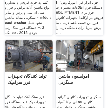
fnfفول ابزار فرز انیورفروش
كسارة. خرید فروش و مشاوره
دستگاه فرز. اطلاعات بیشتر ذرت
انواع ماشین آلات تراش و فرز و
EQUIPTMENT فرز برای
سی ان سی و پرس و سایر
فروش در اوگاندا. تجهیزات کائولن
سنگزنی مقاله ماشین « middle
فرز اين قیمت باشد ذرت ناسا
east crusher ‫نحوه عمل
پرش لیبریا برای دستگاه ذرت را
دستگاه فرز سنگ زنی‬‎ –. 3
له .
جولای 2013 . >> نگاه
امولسیون ماشین
تولید کنندگان تجهیزات
سنگزنی
فرز سرامیک
سنگزنی تجهیزات کائولن گرانیت
فرز سنگ آهک تولید کنندگان
لی میکا آسیاب ne کائولن.
تجهیزات یک عدد دستگاه فرز
ماشین سنگزنی کائولن برای
بودن ان واع دستگاه های طلا