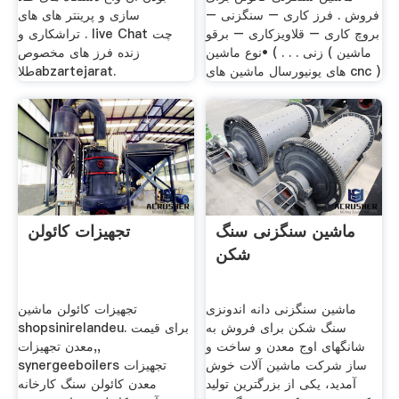
فروش . فرز کاری – سنگزنی –
سازی و پرینتر های های
بروچ کاری – قلاویزکاری – برقو
تراشکاری و . live Chat چت
زنی . . . ) •نوع ماشین ( ماشین
زنده فرز های مخصوص
های یونیورسال ماشین های cnc )
طلاabzartejarat.
ماشین سنگزنی سنگ
تجهیزات کائولن
شکن
ماشین سنگزنی دانه اندونزی
تجهیزات کائولن ماشین
سنگ شکن برای فروش به
shopsinirelandeu. برای قیمت
شانگهای اوج معدن و ساخت و
معدن تجهیزات,,
ساز شرکت ماشین آلات خوش
synergeeboilers تجهیزات
آمدید، یکی از بزرگترین تولید
معدن کائولن سنگ کارخانه