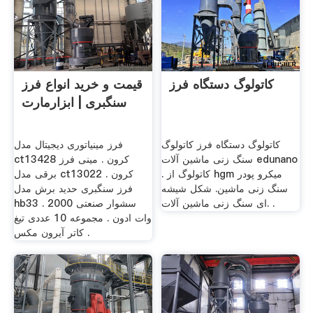
کاتولوگ دستگاه فرز
قیمت و خرید انواع فرز
سنگبری | ابزارمارت
کاتولوگ دستگاه فرز کاتولوگ
فرز مینیاتوری دیجیتال مدل
سنگ زنی ماشین آلات edunano
ct13428 کرون . مینی فرز
. کاتولوگ از hgm میکرو پودر
برقی مدل ct13022 کرون .
سنگ زنی ماشین. شکل شیشه
فرز سنگبری حدید برش مدل
ای سنگ زنی ماشین آلات. .
hb33 . سشوار صنعتی 2000
وات ادون . مجموعه 10 عددی تیغ
کاتر آیرون مکس .