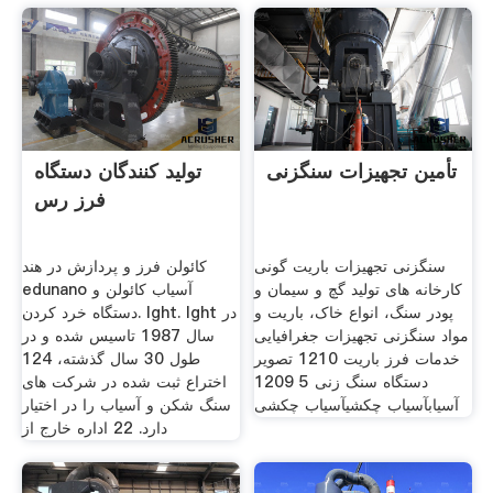
تأمین تجهیزات سنگزنی
تولید کنندگان دستگاه
فرز رس
سنگزنی تجهیزات باریت گونی
کائولن فرز و پردازش در هند
کارخانه های تولید گچ و سیمان و
edunano آسیاب کائولن و
پودر سنگ، انواع خاک، باریت و
دستگاه خرد کردن. lght. lght در
مواد سنگزنی تجهیزات جغرافیایی
سال 1987 تاسیس شده و در
خدمات فرز باریت 1210 تصویر
طول 30 سال گذشته، 124
دستگاه سنگ زنی 5 1209
اختراع ثبت شده در شركت های
آسیابآسیاب چکشیآسیاب چکشی
سنگ شكن و آسیاب را در اختیار
دارد. 22 اداره خارج از