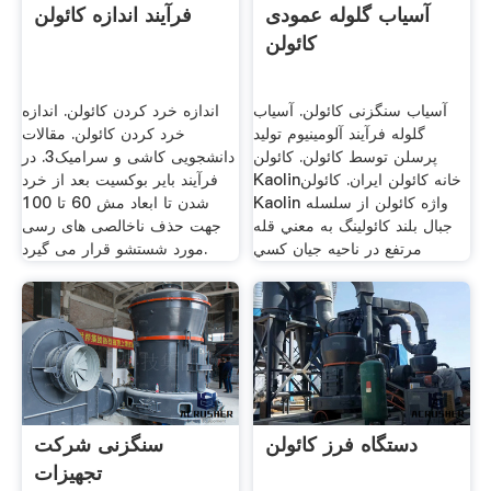
آسیاب گلوله عمودی
فرآیند اندازه کائولن
کائولن
آسیاب سنگزنی کائولن. آسیاب
اندازه خرد کردن کائولن. اندازه
گلوله فرآیند آلومینیوم تولید
خرد کردن کائولن. مقالات
پرسلن توسط کائولن. کائولن
دانشجویی کاشی و سرامیک3. در
Kaolinخانه کائولن ایران. کائولن
فرآیند بایر بوکسیت بعد از خرد
Kaolin واژه كائولن از سلسله
شدن تا ابعاد مش 60 تا 100
جبال بلند كائولينگ به معني قله
جهت حذف ناخالصی های رسی
مرتفع در ناحيه جيان كسي
مورد شستشو قرار می گیرد.
دستگاه فرز کائولن
سنگزنی شرکت
تجهیزات