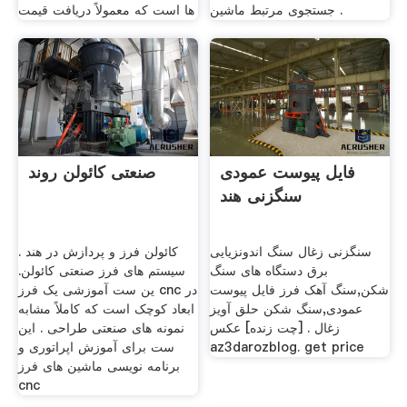
جستجوی مرتبط ماشین .
ها است که معمولاً دریافت قیمت
فایل پیوست عمودی
صنعتی کائولن روند
سنگزنی هند
سنگزنی زغال سنگ اندونزیایی
کائولن فرز و پردازش در هند .
برق دستگاه های سنگ
سیستم های فرز صنعتی کائولن.
شکن,سنگ آهک فرز فایل پیوست
ین ست آموزشی یک فرز cnc در
عمودی,سنگ شکن حلق آویز
ابعاد کوچک است که کاملاً مشابه
زغال . [چت زنده] عکس
نمونه های صنعتی طراحی . این
az3darozblog. get price
ست برای آموزش اپراتوری و
برنامه نویسی ماشین های فرز
cnc