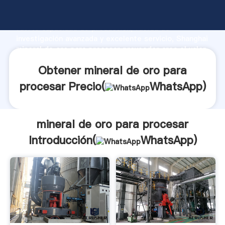
mineral de oro para procesar fabricante Agarrando
fuerte capacidad de producción, fuerza de
investigación avanzada y excelente servicio, Shanghai
mineral de oro para procesar proveedor crea el valor
y aporta valores a todos los clientes.
Obtener mineral de oro para
procesar Precio(
WhatsApp
)
mineral de oro para procesar
Introducción(
WhatsApp
)