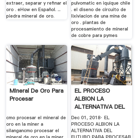
extraer, separar y refinar el
pulvomatic en iquique chile
oro . eHow en Español. ...
. el diseno de circuito de
piedra mineral de oro.
lixiviacion de una mina de
oro . plantas de
procesamiento de mineral
de cobre para pymes
Mineral De Oro Para
EL PROCESO
Procesar
ALBION LA
ALTERNATIVA DEL
FUTURO PARA
cmo procesar el mineral de
Dec 01, 2018· EL
PROCESAR ...
oro en la miner a
PROCESO ALBION LA
silangancmo procesar el
ALTERNATIVA DEL
mineral de oro en la miner
FUTURO PARA PROCESAR