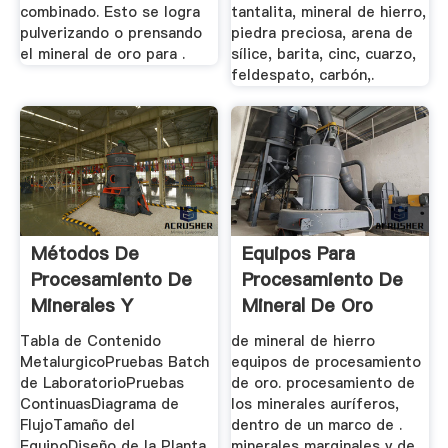
combinado. Esto se logra
tantalita, mineral de hierro,
pulverizando o prensando
piedra preciosa, arena de
el mineral de oro para .
sílice, barita, cinc, cuarzo,
feldespato, carbón,.
Métodos De
Equipos Para
Procesamiento De
Procesamiento De
Minerales Y
Mineral De Oro
Metalurgia
Manufacturas ...
Tabla de Contenido
de mineral de hierro
Extractiva
MetalurgicoPruebas Batch
equipos de procesamiento
de LaboratorioPruebas
de oro. procesamiento de
ContinuasDiagrama de
los minerales auríferos,
FlujoTamaño del
dentro de un marco de .
EquipoDiseño de la Planta
minerales marginales y de