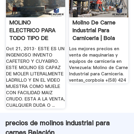
MOLINO
Molino De Carne
ELECTRICO PARA
Industrial Para
TODO TIPO DE
Carniceria | Boia
GRANOS O CARNE
Domenico
Oct 21, 2013· ESTE ES UN
Los mejores precios en
YouTube
INGENIOSO INVENTO
venta de maquinarias y
CAFETERO Y CUYABRO.
equipos de carniceria en
ESTE MOLINO ES CAPAZ
Venezuela: Molino de Carne
DE MOLER LITERALMENTE
Industrial para Carniceria.
LADRILLO Y EN EL VIDEO
ventas_corpboia +(58) 424
MUESTRA COMO MUELE
CON FACILIDAD MAIZ
CRUDO. ESTA A LA VENTA,
CUALQUIER DUDA O ...
precios de molinos industrial para
carnes Relación