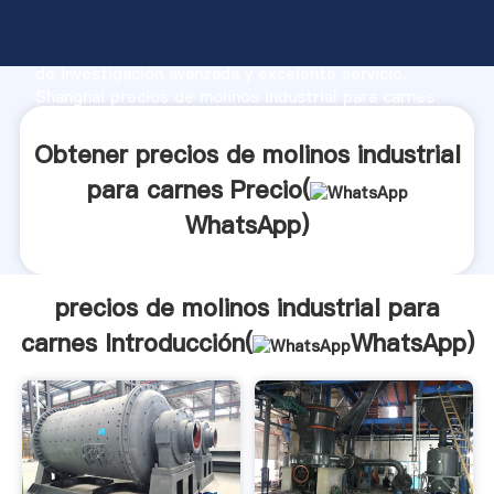
precios de molinos industrial para carnes fabricante
Agarrando fuerte capacidad de producción, fuerza
de investigación avanzada y excelente servicio,
Shanghai precios de molinos industrial para carnes
proveedor crea el valor y aporta valores a todos los
clientes.
Obtener precios de molinos industrial
para carnes Precio(
WhatsApp
)
precios de molinos industrial para
carnes Introducción(
WhatsApp
)