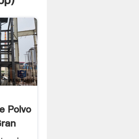
pp
)
e Polvo
Gran