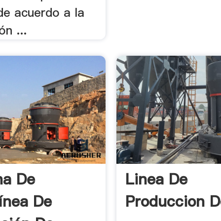
 de acuerdo a la
n ...
na De
Linea De
ínea De
Produccion D