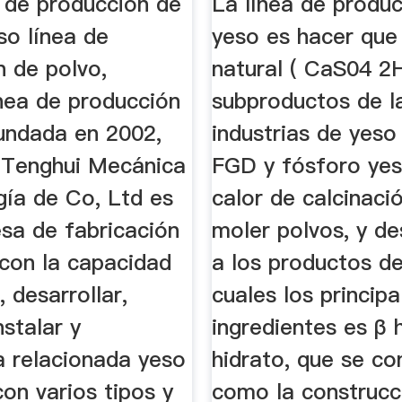
a de producción de
La línea de produ
so línea de
yeso es hacer que
n de polvo,
natural ( CaS04 2H
ínea de producción
subproductos de l
undada en 2002,
industrias de yeso
Tenghui Mecánica
FGD y fósforo yes
gía de Co, Ltd es
calor de calcinaci
sa de fabricación
moler polvos, y de
 con la capacidad
a los productos de
, desarrollar,
cuales los principa
nstalar y
ingredientes es β 
a relacionada yeso
hidrato, que se c
on varios tipos y
como la construcc