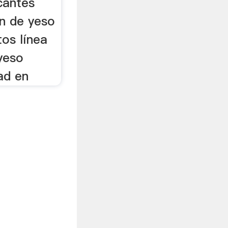
cantes
ón de yeso
os línea
yeso
ad en