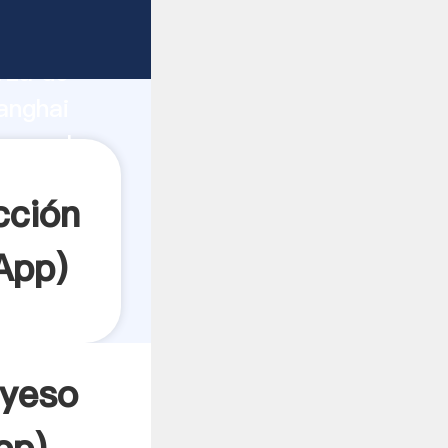
rza de
anghai
crea el
cción
App
)
 yeso