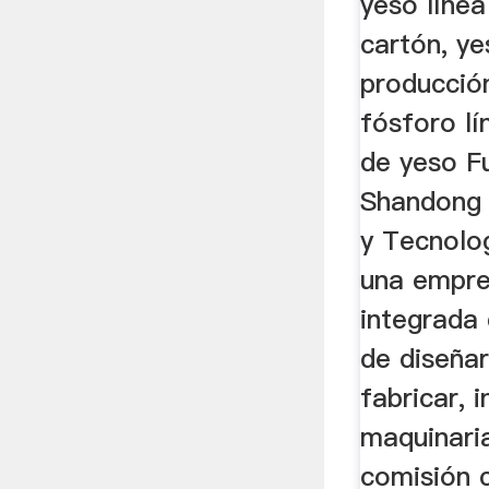
yeso líne
cartón, ye
producció
fósforo l
de yeso F
Shandong 
y Tecnolo
una empre
integrada
de diseñar
fabricar, i
maquinari
comisión c