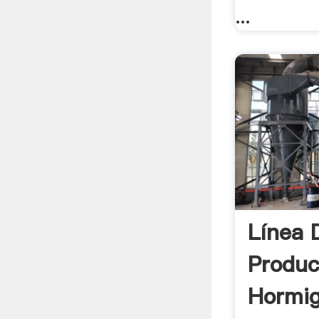
...
Línea 
Produc
Hormi