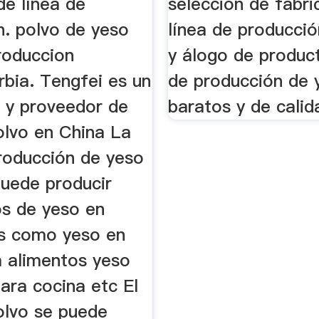
de línea de
selección de fabri
n. polvo de yeso
línea de producci
roduccion
y álogo de product
rbia. Tengfei es un
de producción de 
e y proveedor de
baratos y de calid
olvo en China La
producción de yeso
puede producir
os de yeso en
es como yeso en
a alimentos yeso
ara cocina etc El
olvo se puede