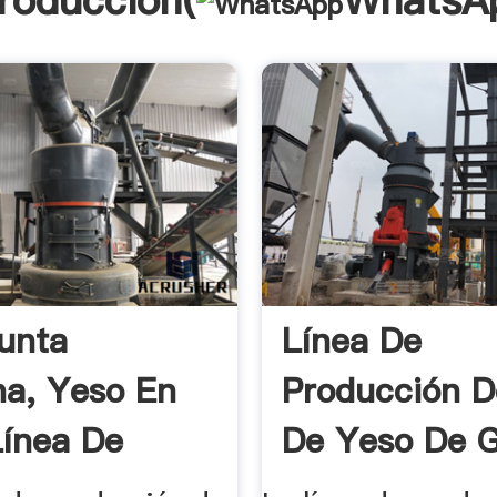
troducción(
WhatsA
unta
Línea De
a, Yeso En
Producción D
Línea De
De Yeso De 
ión ...
Rendimiento