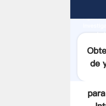
para la 
Agarrand
investig
para la 
valor y 
Obte
de 
para