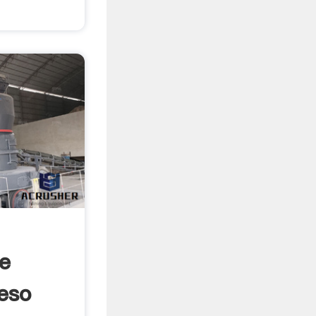
e
eso