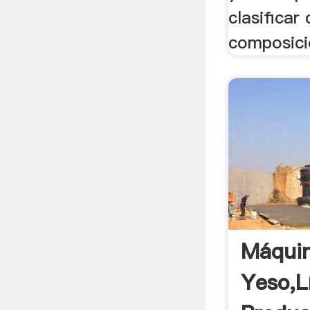
clasificar
composició
Máqui
Yeso,L