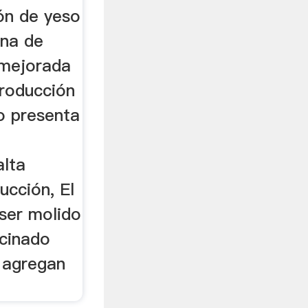
De La
ón de yeso
ana de
 mejorada
producción
o presenta
alta
ucción, El
ser molido
lcinado
 agregan