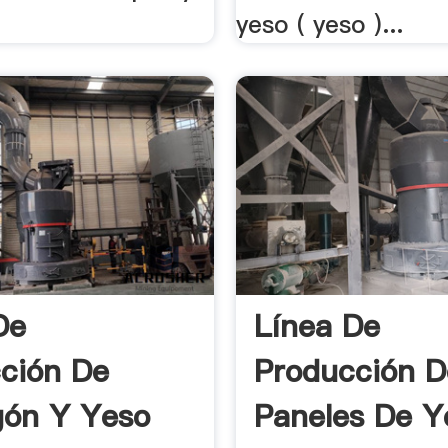
yeso ( yeso )...
De
Línea De
ción De
Producción D
gón Y Yeso
Paneles De Y