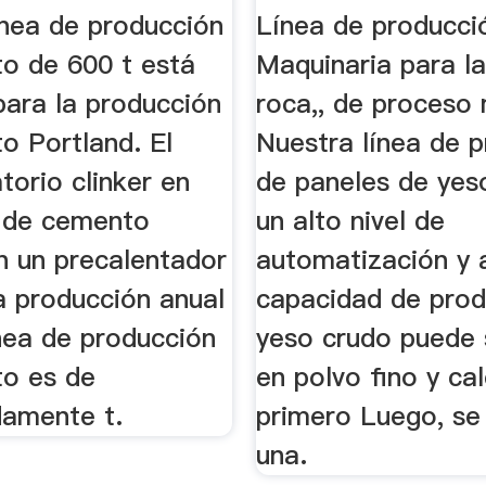
Proveedores 
ínea de producción
Línea de producci
...
o de 600 t está
Maquinaria para l
para la producción
roca,, de proceso
o Portland. El
Nuestra línea de 
torio clinker en
de paneles de yes
a de cemento
un alto nivel de
n un precalentador
automatización y 
a producción anual
capacidad de prod
nea de producción
yeso crudo puede 
o es de
en polvo fino y ca
amente t.
primero Luego, se
una.