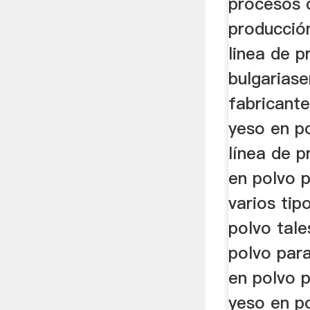
procesos 
producció
linea de p
bulgariase
fabricant
yeso en p
línea de 
en polvo 
varios tip
polvo tal
polvo par
en polvo p
yeso en p