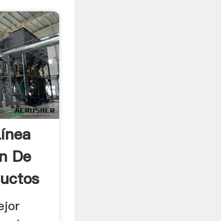
Línea
n De
uctos
ejor