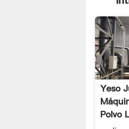
In
Yeso J
Máquin
Polvo 
Producc