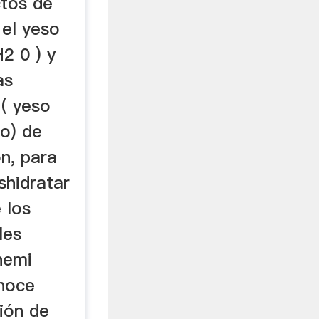
ctos de
 el yeso
2 0 ) y
as
 ( yeso
o) de
ón, para
shidratar
 los
les
hemi
onoce
ión de