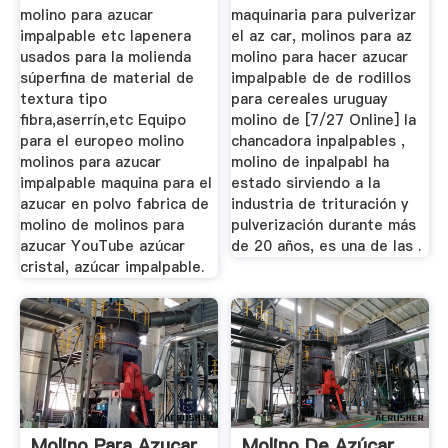
molino para azucar
maquinaria para pulverizar
impalpable etc lapenera
el az car, molinos para az
usados para la molienda
molino para hacer azucar
súperfina de material de
impalpable de de rodillos
textura tipo
para cereales uruguay
fibra,aserrín,etc Equipo
molino de [7/27 Online] la
para el europeo molino
chancadora inpalpables ,
molinos para azucar
molino de inpalpabl ha
impalpable maquina para el
estado sirviendo a la
azucar en polvo fabrica de
industria de trituración y
molino de molinos para
pulverización durante más
azucar YouTube azúcar
de 20 años, es una de las .
cristal, azúcar impalpable.
Molino Para Azucar
Molino De Azúcar