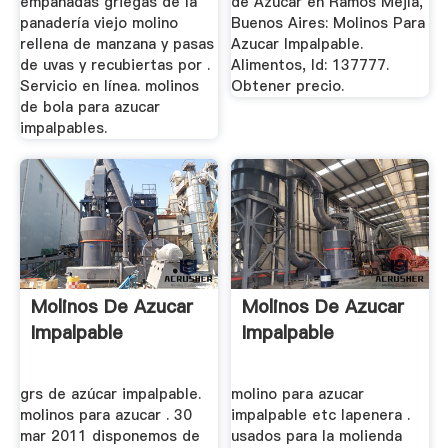
empanadas griegas de la
de Azúcar en Ramos Mejía,
panadería viejo molino
Buenos Aires: Molinos Para
rellena de manzana y pasas
Azucar Impalpable.
de uvas y recubiertas por .
Alimentos, Id: 137777.
Servicio en línea. molinos
Obtener precio.
de bola para azucar
impalpables.
Molinos De Azucar
Molinos De Azucar
Impalpable
Impalpable
grs de azúcar impalpable.
molino para azucar
molinos para azucar . 30
impalpable etc lapenera .
mar 2011 disponemos de
usados para la molienda