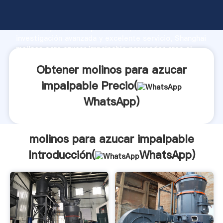
molinos para azucar impalpable fabricante Agarrando
fuerte capacidad de producción, fuerza de
investigación avanzada y excelente servicio, Shanghai
molinos para azucar impalpable proveedor crea el
valor y aporta valores a todos los clientes.
Obtener molinos para azucar
impalpable Precio(
WhatsApp
)
molinos para azucar impalpable
Introducción(
WhatsApp
)