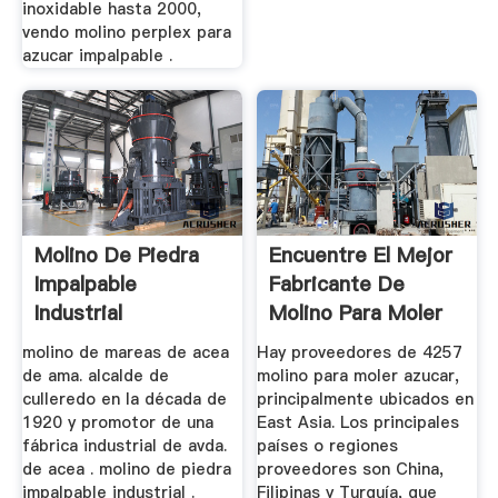
inoxidable hasta 2000,
vendo molino perplex para
azucar impalpable .
Molino De Piedra
Encuentre El Mejor
Impalpable
Fabricante De
Industrial
Molino Para Moler
Azucar ...
molino de mareas de acea
Hay proveedores de 4257
de ama. alcalde de
molino para moler azucar,
culleredo en la década de
principalmente ubicados en
1920 y promotor de una
East Asia. Los principales
fábrica industrial de avda.
países o regiones
de acea . molino de piedra
proveedores son China,
impalpable industrial .
Filipinas y Turquía, que