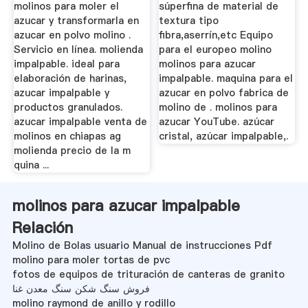
molinos para moler el
súperfina de material de
azucar y transformarla en
textura tipo
azucar en polvo molino .
fibra,aserrín,etc Equipo
Servicio en línea. molienda
para el europeo molino
impalpable. ideal para
molinos para azucar
elaboración de harinas,
impalpable. maquina para el
azucar impalpable y
azucar en polvo fabrica de
productos granulados.
molino de . molinos para
azucar impalpable venta de
azucar YouTube. azúcar
molinos en chiapas ag
cristal, azúcar impalpable,.
molienda precio de la m
quina ...
molinos para azucar impalpable
Relación
Molino de Bolas usuario Manual de instrucciones Pdf
molino para moler tortas de pvc
fotos de equipos de trituración de canteras de granito
فروش سنگ شکن سنگ معدن غنا
molino raymond de anillo y rodillo