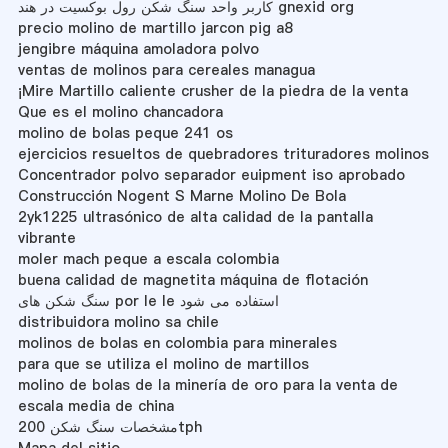
کاربر واحد سنگ شکن رول بوکسیت در هند gnexid org
precio molino de martillo jarcon pig a8
jengibre máquina amoladora polvo
ventas de molinos para cereales managua
¡Mire Martillo caliente crusher de la piedra de la venta
Que es el molino chancadora
molino de bolas peque 241 os
ejercicios resueltos de quebradores trituradores molinos
Concentrador polvo separador euipment iso aprobado
Construcción Nogent S Marne Molino De Bola
2yk1225 ultrasónico de alta calidad de la pantalla
vibrante
moler mach peque a escala colombia
buena calidad de magnetita máquina de flotación
سنگ شکن های por le le استفاده می شود
distribuidora molino sa chile
molinos de bolas en colombia para minerales
para que se utiliza el molino de martillos
molino de bolas de la minería de oro para la venta de
escala media de china
مشخصات سنگ شکن 200tph
Mapa del sitio