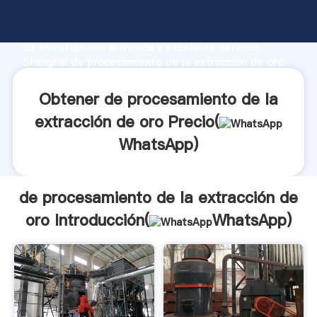
de procesamiento de la extracción de oro fabricante
Agarrando fuerte capacidad de producción, fuerza
de investigación avanzada y excelente servicio,
Shanghai de procesamiento de la extracción de oro
proveedor crea el valor y aporta valores a todos los
clientes.
Obtener de procesamiento de la
extracción de oro Precio(
WhatsApp
)
de procesamiento de la extracción de
oro Introducción(
WhatsApp
)