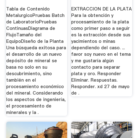
Metalurgia
DE LA PLATA
Tabla de Contenido
EXTRACCION DE LA PLATA
Extractiva
MetalurgicoPruebas Batch
Para la obtención y
de LaboratorioPruebas
procesamiento de la plata
ContinuasDiagrama de
como primer paso a seguir
FlujoTamaño del
es la extracción desde sus
EquipoDiseño de la Planta
yacimientos o minas
Una búsqueda exitosa para
dependiendo del caso. ...
el desarrollo de un nuevo
favor soy nuevo en el tema
depósito de mineral se
y me gustaría algún
basa no solo en su
contacto para separar
descubrimiento, sino
plata y oro. Responder
también en el
Eliminar. Respuestas.
procesamiento económico
Responder. xd 27 de mayo
del mineral. Considerando
de .
los aspectos de ingeniería,
el procesamiento de
minerales y la .