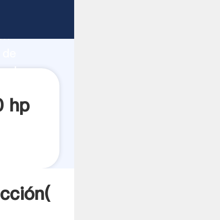
fuerte
ón
 de
 valores
0 hp
cción(