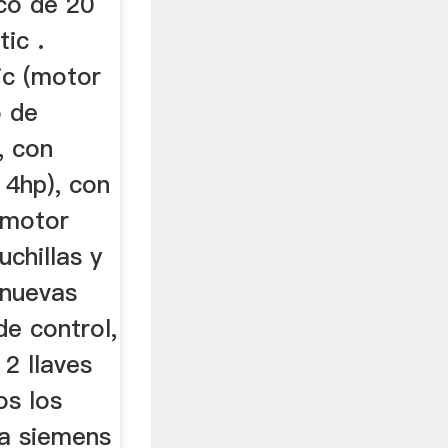
ico de 20
ic .
ic (motor
o de
), con
 4hp), con
 (motor
uchillas y
 nuevas
de control,
 2 llaves
os los
a siemens