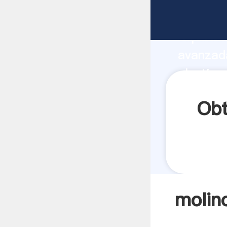
molino d
capacida
avanzada
plastico
a todos 
Obt
molin