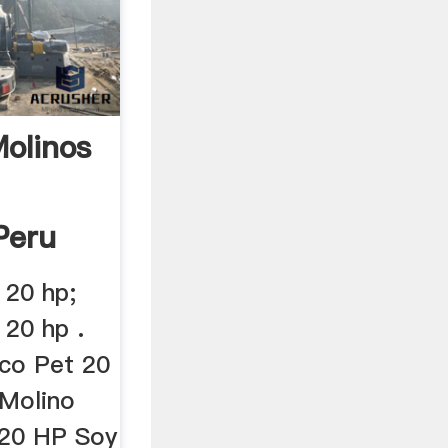
olinos
Peru
 20 hp;
 20 hp .
ico Pet 20
 Molino
 20 HP Soy