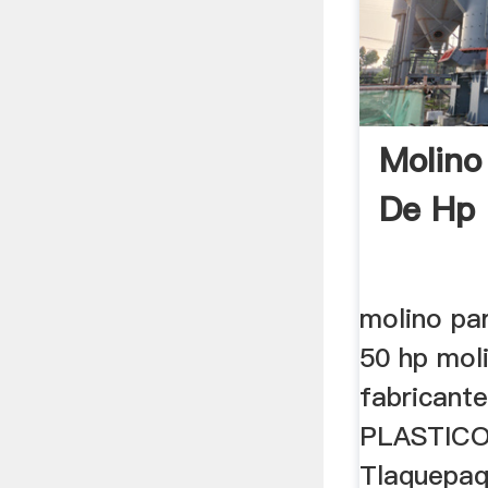
Molino
De Hp
molino par
50 hp mol
fabrican
PLASTICO
Tlaquepaq