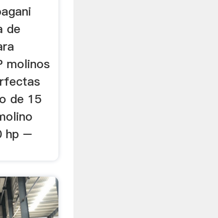
pagani
a de
ara
P molinos
rfectas
no de 15
molino
0 hp –