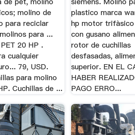
a de pet, molino
siemens. Molino p
icos; molino de
plastico marca wa
o para reciclar
hp motor trifàsic
 molinos para ...
con gusano alimen
 PET 20 HP .
rotor de cuchillas
a cualquier
desfasadas, alime
uro... 79, USD.
superior. EN EL 
illas para molino
HABER REALIZA
P. Cuchillas de ...
PAGO ERRO...