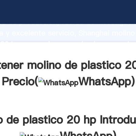
e plastico 20 hp fabricante Agarrando 
d de producción, fuerza de investigaci
 y excelente servicio, Shanghai molino
 20 hp proveedor crea el valor y aporta
los clientes.
ener molino de plastico 2
Precio(
WhatsApp
)
o de plastico 20 hp Introdu