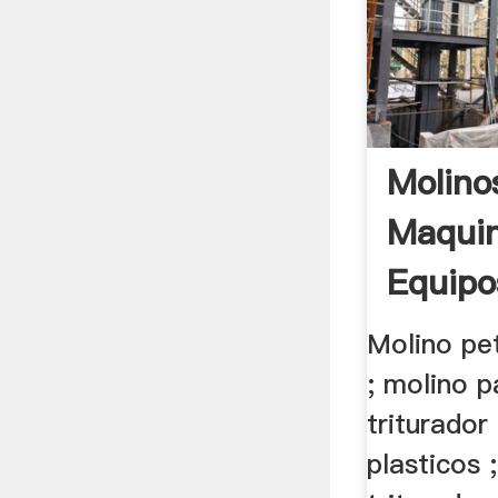
Molino
Maquin
Equipo
Molino pet
; molino p
triturador
plasticos