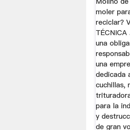
Molino de
moler para
reciclar?
TÉCNICA .
una obliga
responsabi
una empr
dedicada a
cuchillas,
triturador
para la ind
y destrucc
de gran v