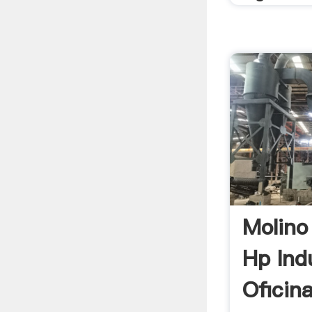
Molino
Hp Ind
Oficin