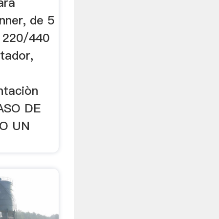
ara
nner, de 5
o 220/440
tador,
ntaciòn
CASO DE
DO UN