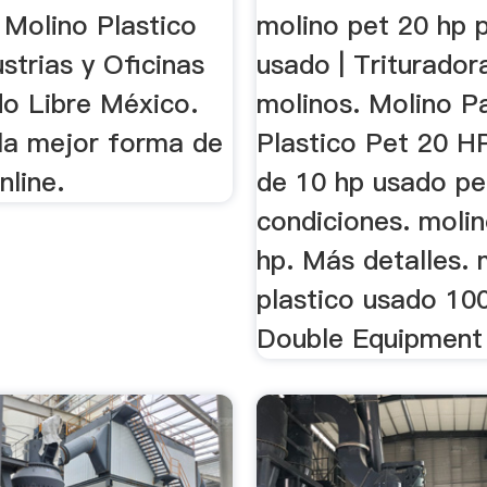
o ...
 Molino Plastico
molino pet 20 hp 
strias y Oficinas
usado | Triturador
o Libre México.
molinos. Molino P
la mejor forma de
Plastico Pet 20 H
nline.
de 10 hp usado pe
condiciones. moli
hp. Más detalles. 
plastico usado 10
Double Equipment