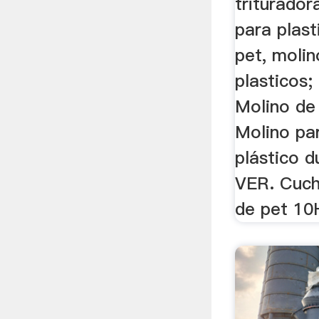
triturador
para plast
pet, molin
plasticos;
Molino de
Molino par
plástico d
VER. Cuch
de pet 10H