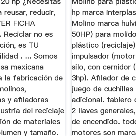
 20 hp ¿Necesitas
Molino para plast
 reusar, reducir,
hp marca interplast
 VER FICHA
Molino marca hulv
 Reciclar no es
50HP) para molid
ción, es TU
plástico (reciclaje
lidad . ... Somos
impulsador (motor
esa mexicana
silo, con cernidor
 la fabricación de
3hp). Afilador de c
 molinos,
juego de cuchillas
as y afiladoras
adicional. tablero 
ustria del reciclaje
2 llaves generales,
ión de materiales
de encendido. tod
olumen y tamaño.
motores son marc