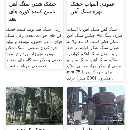
عمودی آسیاب خشک
خشک شدن سنگ آهن
بهره سنگ آهن
تامین کننده کوره های
هند
سنگ آهن سنگ آهن با آسیاب
زغال سنگ هند تولید کننده خشک
چکش سنگ آهن PE سری سنگ
کن های حوادث معدن زغال سنگ
شکن فکی است که معمولا به
جهان ما در تحقیق، توسعه و تولید
عنوان سنگ شکن اولیه در خط
خرد کردن صنعتی، سنگ شکن
تولید معدن سنگ آهک، کوارتز،
پودر، تجهیزات پردازش مواد
سنگ، سنگ آهن، سنگ مس و
معدنی و دیگر دستگاه های مرتبط
برخی از دیگر مواد معدنی سنگ
تخصصی, دریافت قیمت
mm برای خرد کردن یا 75
میکرون (200 مش) برای .
آسیاب خام آسیاب
خشک کردن توپ