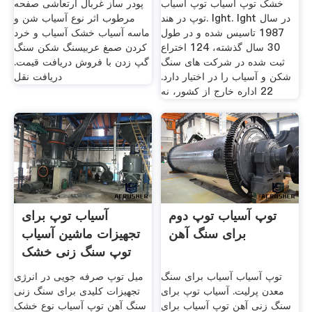
خشک توپ آسیاب توپ آسیاب
پودر ساز غربال ارتعاشی صفحه
توپ در هند. lght. lght در سال
مرطوب اثر نوع آسیاب شن و
1987 تاسیس شده و در طول
ماسه آسیاب خشک آسیاب و خرد
30 سال گذشته، 124 اختراع
کردن صمغ عربیسنگ شکن سنگ
ثبت شده در شركت های سنگ
گپ زدن با فروش دریافت قیمت.
شكن و آسیاب را در اختیار دارد.
دریافت نقل
22 اداره خارج از کشور، نه
توپ آسیاب توپ دوم
آسیاب توپ برای
برای سنگ آهن
تجهیزات ماشین آسیاب
توپ سنگ زنی خشک
توپ آسیاب آسیاب برای سنگ
میل توپ صرفه جویی در انرژی
معدن پرلیت. آسیاب توپ برای
تجهیزات کلیدی برای سنگ زنی
سنگ زنی آهن توپ آسیاب برای
سنگ آهن توپ آسیاب نوع خشک