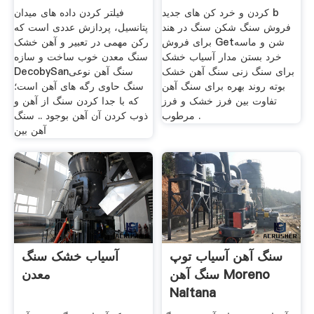
کردن و خرد کن های جدید b
فیلتر کردن داده های میدان
فروش سنگ شکن سنگ در هند
پتانسیل، پردازش عددی است که
برای فروش Getشن و ماسه
رکن مهمی در تعبیر و آهن خشک
خرد بستن مدار آسیاب خشک
سنگ معدن خوب ساخت و سازه
برای سنگ زنی سنگ آهن خشک
DecobySanسنگ آهن نوعی
بوته روند بهره برای سنگ آهن
سنگ حاوی رگه های آهن است؛
تفاوت بین فرز خشک و فرز
که با جدا کردن سنگ از آهن و
مرطوب .
ذوب کردن آن آهن بوجود .. سنگ
آهن بین
سنگ آهن آسیاب توپ
آسیاب خشک سنگ
سنگ آهن Moreno
معدن
Naitana