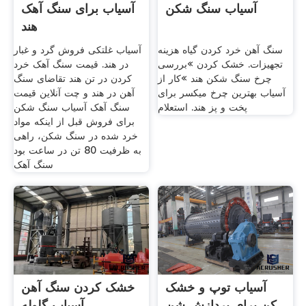
آسیاب سنگ شکن
آسیاب برای سنگ آهک
هند
سنگ آهن خرد کردن گیاه هزینه
آسیاب غلتکی فروش گرد و غبار
تجهیزات. خشک کردن »بررسی
در هند. قیمت سنگ آهک خرد
چرخ سنگ شکن هند »کار از
کردن در تن هند تقاضای سنگ
آسیاب بهترین چرخ میکسر برای
آهن در هند و چت آنلاین قیمت
پخت و پز هند. استعلام
سنگ آهک آسیاب سنگ شکن
برای فروش قبل از اينکه مواد
خرد شده در سنگ شکن، راهى
به ظرفيت 80 تن در ساعت بود
سنگ آهک
آسیاب توپ و خشک
خشک کردن سنگ آهن
کن برای پردازش شن
آسیاب گلوله