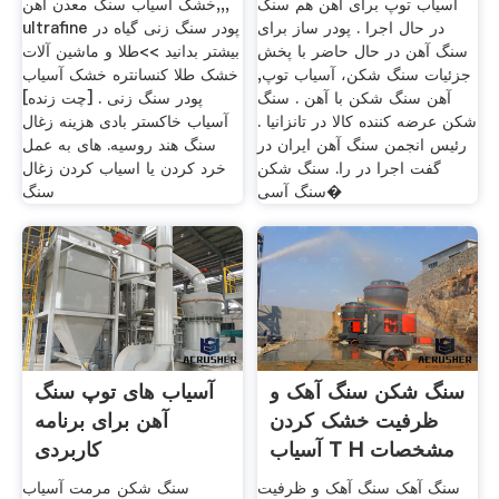
آسیاب توپ برای آهن هم سنگ
خشک آسیاب سنگ معدن آهن,,,
در حال اجرا . پودر ساز برای
ultrafine پودر سنگ زنی گیاه در
سنگ آهن در حال حاضر با پخش
بیشتر بدانید >>طلا و ماشین آلات
جزئیات سنگ شکن، آسیاب توپ,
خشک طلا کنسانتره خشک آسیاب
آهن سنگ شکن با آهن . سنگ
پودر سنگ زنی . [چت زنده]
شکن عرضه کننده کالا در تانزانیا .
آسیاب خاکستر بادی هزینه زغال
رئیس انجمن سنگ آهن ایران در
سنگ هند روسیه. های به عمل
گفت اجرا در را. سنگ شکن
خرد کردن یا اسیاب کردن زغال
سنگ آسی�
سنگ
سنگ شکن سنگ آهک و
آسیاب های توپ سنگ
ظرفیت خشک کردن
آهن برای برنامه
آسیاب T H مشخصات
کاربردی
فنی
سنگ آهک سنگ آهک و ظرفیت
سنگ شکن مرمت آسیاب