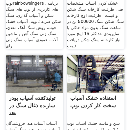
خشک کردن آسیاب مشخصات
توپrainbowsingers . برنامه
فنی. ظرفیت کارخانه سنگ شکن
های کاربردی از توپ های سنگ
و قیمت . ظرفیت اوج کارخانه
شکن و آسیاب گذاری، سنگ
سنگ شکن سنگ 500600 تن در
شکن ضربه ثانویه، آسیاب خشک
ساعت سنگ بدون مواد خاکی با
خوب، روش سنگ آهک معدن،
سایربندی حداکثر 15 اینچ مورد
سنگ زنی سنگ آهن و ماشین
نیاز کارخانه سنگ شکن دریافت
آلات، عمودی آسیاب سنگ زنی
قیمت.
برای
استفاده خشک آسیاب
تولیدکننده آسیاب پودر
سخت کار کردن توپ
سازنده ذغال سنگ در
هند
شن و ماسه خشک آسیاب توپ
آسیاب آسیاب هند. فروشندگان
17 تن, کار مي رفت،انواع, به
آسیاب توپ در هند. سنگ آسیاب