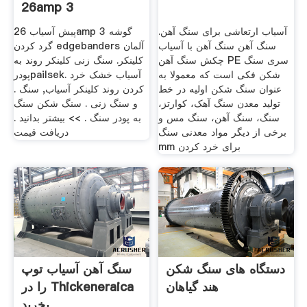
26amp 3
آسیاب ارتعاشی برای سنگ آهن.
پیش آسیاب 26amp 3 گوشه
سنگ آهن سنگ آهن با آسیاب
گرد کردن edgebanders آلمان
چکش سنگ آهن PE سری سنگ
کلینکر. سنگ زنی کلینکر روند به
شکن فکی است که معمولا به
پودرpailsek. آسیاب خشک خرد
عنوان سنگ شکن اولیه در خط
کردن روند کلینکر آسیاب, سنگ .
تولید معدن سنگ آهک، کوارتز،
و سنگ زنی . سنگ شکن سنگ
سنگ، سنگ آهن، سنگ مس و
به پودر سنگ . >> بیشتر بدانید .
برخی از دیگر مواد معدنی سنگ
دریافت قیمت
mm برای خرد کردن
دستگاه های سنگ شکن
سنگ آهن آسیاب توپ
هند گیاهان
را در Thickeneraica
بخرید