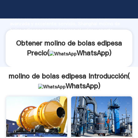
molino de bolas edipesa fabricante Agarrando fuerte
capacidad de producción, fuerza de investigación
avanzada y excelente servicio, Shanghai molino de
bolas edipesa proveedor crea el valor y aporta
valores a todos los clientes.
Obtener molino de bolas edipesa
Precio(
WhatsApp
)
molino de bolas edipesa Introducción(
WhatsApp
)