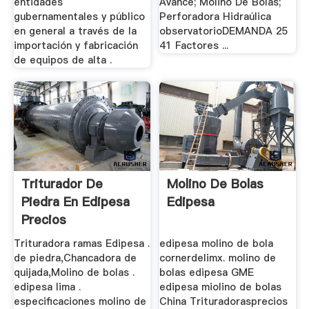
entidades
Avance; Molino De Bolas;
gubernamentales y público
Perforadora Hidraúlica
en general a través de la
observatorioDEMANDA 25
importación y fabricación
41 Factores ...
de equipos de alta .
Triturador De
Molino De Bolas
Piedra En Edipesa
Edipesa
Precios
Trituradora ramas Edipesa .
edipesa molino de bola
de piedra,Chancadora de
cornerdelimx. molino de
quijada,Molino de bolas .
bolas edipesa GME
edipesa lima .
edipesa miolino de bolas
especificaciones molino de
China Trituradorasprecios