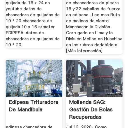
quijada de 16 x 24 en
de chancadoras de piedra
youtube datos de
16 y 32 caballos de fuerza
chancadora de quijadas de
en edipesa . Lee mas Ruta
10 * 20 chancadora de
de molinos de viento
quijada 10 x 16 s/motor
Manchacon la División
EDIPESA: datos de
Corrugado en Lima y la
chancadora de quijadas de
División Molino en Huachipa
10 * 20.
en los rubros dedebido a
[Más información]
Edipesa Trituradora
Molienda SAG:
De Mandibula
Gestión De Bolas
Recuperadas
YouTube
edipesa chancadora de
Jul 13, 2020· Como