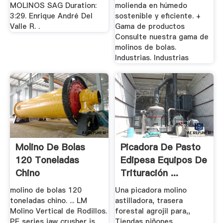
MOLINOS SAG Duration:
molienda en húmedo
3:29. Enrique André Del
sostenible y eficiente. +
Valle R. .
Gama de productos
Consulte nuestra gama de
molinos de bolas.
Industrias. Industrias
Molino De Bolas
Picadora De Pasto
120 Toneladas
Edipesa Equipos De
Chino
Trituración ...
molino de bolas 120
Una picadora molino
toneladas chino. ... LM
astilladora, trasera
Molino Vertical de Rodillos.
forestal agrojil para,,
PE series jaw crusher is
Tiendas piñones