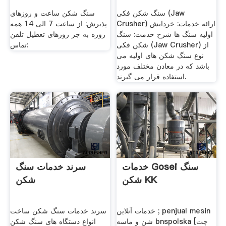
سنگ شکن فکی (Jaw
سنگ شکن ساعت و روزهای
Crusher) ارائه خدمات: خردایش
پذیرش: از ساعت 7 الی 14 همه
اولیه سنگ ها شرح خدمت: سنگ
روزه به جز روزهای تعطیل تلفن
شکن فکی (Jaw Crusher) از
تماس:
نوع سنگ شکن های اولیه می
باشد که در معادن مختلف مورد
استفاده قرار می گیرند.
خدمات Gosei سنگ
سرند خدمات سنگ
شکن KK
شکن
خدمات آنلاین ; penjual mesin
سرند خدمات سنگ شکن ساخت
شن و ماسه bnspolska [چت
انواع دستگاه های سنگ شکن