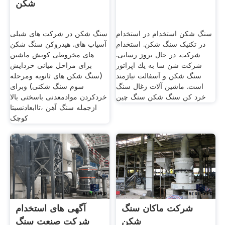
شکن
سنگ شکن استخدام در استخدام
سنگ شکن در شرکت های شیلی
در تکنیک سنگ شکن. استخدام
آسیاب های. هیدروکن سنگ شکن
شرکت. در حال بروز رسانی.
های مخروطی کوبش ماشین
شركت شن سا به يك اپراتور
برای مراحل میانی خردایش
سنگ شكن و آسفالت نيازمند
(سنگ شکن های ثانویه ومرحله
است. ماشین آلات زغال سنگ
سوم سنگ شکنی) وبرای
خرد کن سنگ شکن سنگ چین
خردکردن موادمعدنی باسختی بالا
ازجمله سنگ آهن ،تاابعادنسبتا
کوچک
شرکت ماکان سنگ
آگهی های استخدام
شکن
شرکت صنعت سنگ