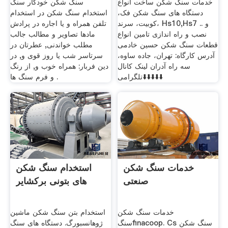
خدمات سنگ شکن ساخت انواع
سنگ شکن خودکار سنگ
دستگاه های سنگ شکن فک،
استخدام سنگ شکن در استخدام
کوبیت، سرند، Hs10,Hs7 و ..
تلفن همراه و یا اجاره در پرادش
نصب و راه اندازی تامین انواع
مادها تصاویر و مطالب جالب
قطعات سنگ شکن حسین خادمی
مطلب خواندنی, عطرتان در
آدرس کارگاه: تهران، جاده ساوه،
سرتاسر شب یا روز قوی و, در
سه راه آدران لینک کانال
دین فربار: همراه خوب و, از رنگ
تلگرامی⬇️⬇️⬇️⬇️⬇️
و فرم سنگ ها .
خدمات سنگ شکن
استخدام سنگ شکن
صنعتی
های بتونی برکشایر
خدمات سنگ شکن
استخدام بتن سنگ شکن ماشین
سنگfinacoop. Cs سنگ شکن
ژوهانسبورگ. دستگاه های سنگ