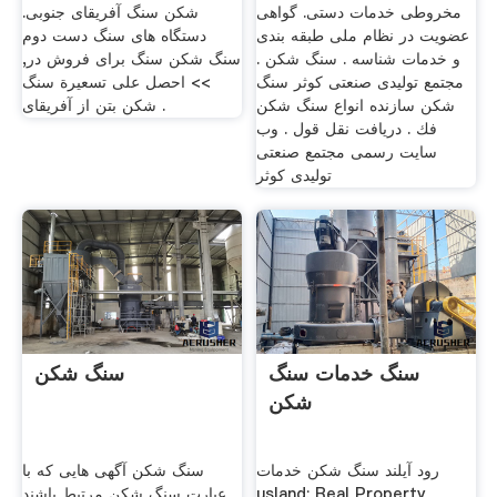
مخروطی خدمات دستی. گواهی
شکن سنگ آفریقای جنوبی.
عضویت در نظام ملی طبقه بندی
دستگاه های سنگ دست دوم
و خدمات شناسه . سنگ شکن .
سنگ شکن سنگ برای فروش در,
مجتمع تولیدی صنعتی کوثر سنگ
>> احصل على تسعيرة سنگ
شکن سازنده انواع سنگ شكن
شکن بتن از آفریقای .
فك . دریافت نقل قول . وب
سایت رسمی مجتمع صنعتی
تولیدی کوثر
سنگ خدمات سنگ
سنگ شکن
شکن
رود آیلند سنگ شکن خدمات
سنگ شکن آگهی هایی که با
usland; Real Property
عبارت سنگ شکن مرتبط باشند