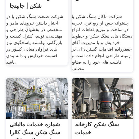
شکن | جابینجا
شرکت ماکان سنگ شکن با
شركت صنعت سنگ شکن با در
پشتوانه بیش از ربع قرن تجربه
اختیار داشتن نیروهای ماهر و
در ساخت و توزیع قطعات انواع
متخصص در بخشهای طراحی و
دستگاه های سنگ شکن و خطوط
مهندسی، تولید، كنترل كیفیت و
خردایش و با مدیریت آقای
بازرگانی توانسته پاسخگوی نیاز
جعفرزاده اقدامات گسترده ای در
های فراوان معادن كشور در
زمینه طراحی انجام داده است و
قسمت خردایش و دانه بندی
قابلیت های خود را به صنایع
باشد.
مختلف
سنگ شکن کارخانه
شماره خدمات مالیاتی
خدمات
سنگ شکن سنگ کالرا