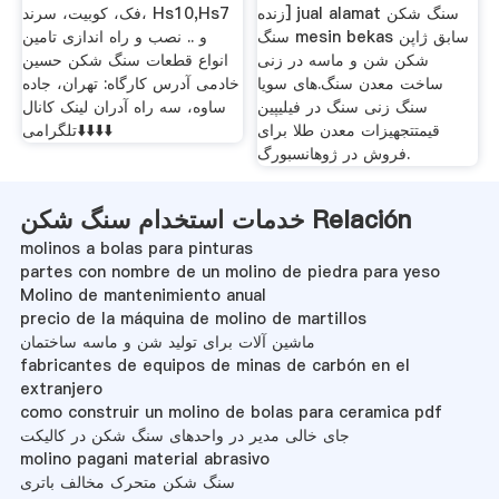
زنده] jual alamat سنگ شکن
فک، کوبیت، سرند، Hs10,Hs7
سنگ mesin bekas سابق ژاپن
و .. نصب و راه اندازی تامین
شکن شن و ماسه در زنی
انواع قطعات سنگ شکن حسین
ساخت معدن سنگ.های سویا
خادمی آدرس کارگاه: تهران، جاده
سنگ زنی سنگ در فیلیپین
ساوه، سه راه آدران لینک کانال
قیمتتجهیزات معدن طلا برای
تلگرامی⬇️⬇️⬇️⬇️
فروش در ژوهانسبورگ.
خدمات استخدام سنگ شکن Relación
molinos a bolas para pinturas
partes con nombre de un molino de piedra para yeso
Molino de mantenimiento anual
precio de la máquina de molino de martillos
ماشین آلات برای تولید شن و ماسه ساختمان
fabricantes de equipos de minas de carbón en el
extranjero
como construir un molino de bolas para ceramica pdf
جای خالی مدیر در واحدهای سنگ شکن در کالیکت
molino pagani material abrasivo
سنگ شکن متحرک مخالف باتری