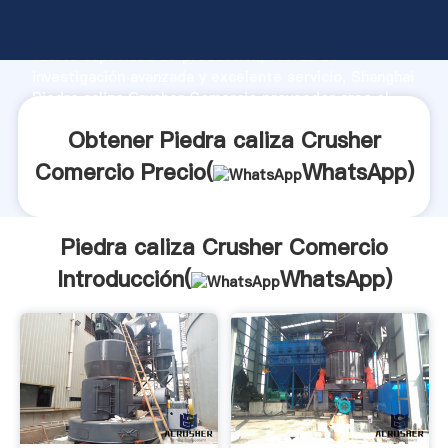
Piedra caliza Crusher Comercio fabricante Agarrando
fuerte capacidad de producción, fuerza de
investigación avanzada y excelente servicio, Shanghai
Piedra caliza Crusher Comercio proveedor crea el
valor y aporta valores a todos los clientes.
Obtener Piedra caliza Crusher
Comercio Precio(
WhatsApp
)
Piedra caliza Crusher Comercio
Introducción(
WhatsApp
)