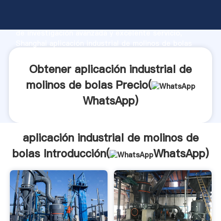
aplicación industrial de molinos de bolas fabricante
Agarrando fuerte capacidad de producción, fuerza
de investigación avanzada y excelente servicio,
Shanghai aplicación industrial de molinos de bolas
proveedor crea el valor y aporta valores a todos los
clientes.
Obtener aplicación industrial de
molinos de bolas Precio(
WhatsApp
)
aplicación industrial de molinos de
bolas Introducción(
WhatsApp
)