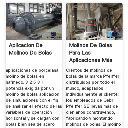
Aplicacion De
Molinos De Bolas
Molinos De Bolas
Para Las
Aplicaciones Más
Diversas | Gebr ...
aplicaciones de porcelana
Cientos de molinos de
molino de bolas en
bolas de la marca Pfeiffer,
haºmedo. 3 2 5 3 1
distribuidos por todo el
potencia exigida por un
mundo, adaptados
molino de bolas aplicación
individualmente al cliente:
de simulaciones con el fin
los empleados de Gebr.
de analizar el efecto de las
Pfeiffer SE llevan más de
variables de operación
cien años construyendo,
horizontal y se cargan con
fabricando y montando
bolas bien sea de acero
molinos de bolas. El molino