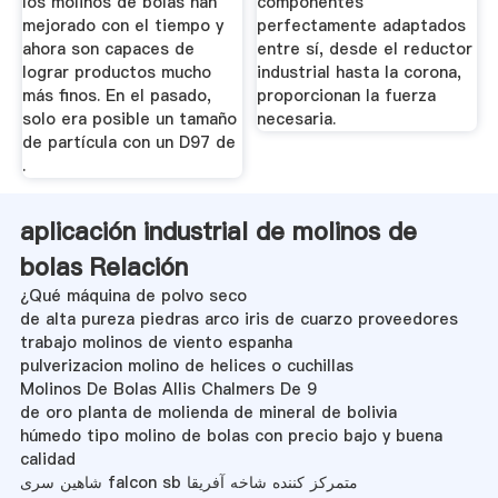
los molinos de bolas han
componentes
mejorado con el tiempo y
perfectamente adaptados
ahora son capaces de
entre sí, desde el reductor
lograr productos mucho
industrial hasta la corona,
más finos. En el pasado,
proporcionan la fuerza
solo era posible un tamaño
necesaria.
de partícula con un D97 de
.
aplicación industrial de molinos de
bolas Relación
¿Qué máquina de polvo seco
de alta pureza piedras arco iris de cuarzo proveedores
trabajo molinos de viento espanha
pulverizacion molino de helices o cuchillas
Molinos De Bolas Allis Chalmers De 9
de oro planta de molienda de mineral de bolivia
húmedo tipo molino de bolas con precio bajo y buena
calidad
شاهین سری falcon sb متمرکز کننده شاخه آفریقا