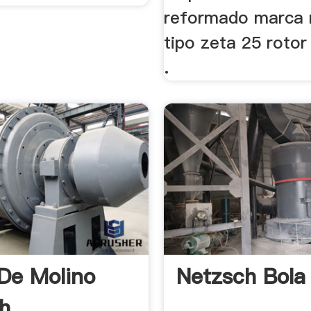
reformado marca 
tipo zeta 25 rotor
.
De Molino
Netzsch Bola 
h