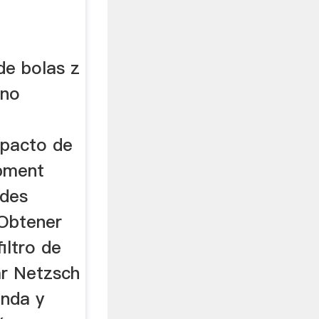
de bolas z
ino
mpacto de
ipment
ades
 Obtener
iltro de
ar Netzsch
enda y