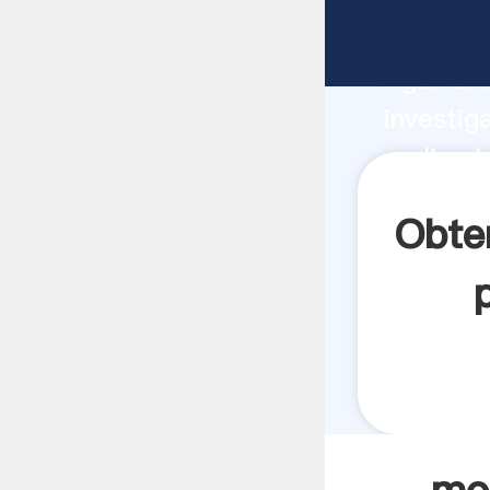
molino h
Agarrand
investig
molino h
crea el 
Obten