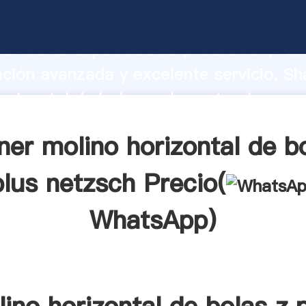
orizontal de bolas z plus netzsch fabri
o fuerte capacidad de producción, fue
ación avanzada y excelente servicio, Sh
orizontal de bolas z plus netzsch prov
valor y aporta valores a todos los client
er molino horizontal de b
plus netzsch Precio(
WhatsApp
)