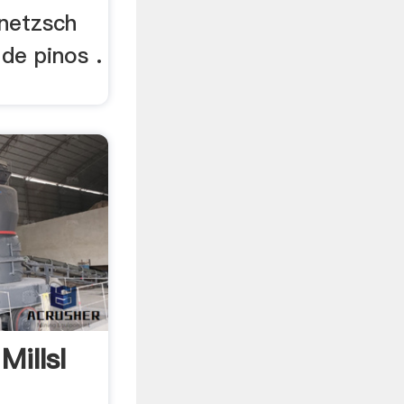
netzsch
 de pinos .
Millsl