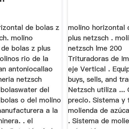
izontal de bolas z
molino horizontal 
ch. molino
plus netzsch . mol
 de bolas z plus
netzsch lme 200
linos rio de la
Trituradoras de I
an antoniocallao
eje Vertical . Equ
neria netzsch
buys, sells, and tr
 bolaswater del
Netzsch utiliza ...
 bolas o del molino
precio. Sistema y f
manufacturera a la
molienda de azúc
inera. . el
. Sistema de moli