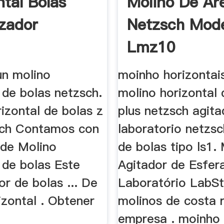
ntal Bolas
Molino De Ar
izador
Netzsch Mod
Lmz10
un molino
moinho horizontai
 de bolas netzsch.
molino horizontal 
izontal de bolas z
plus netzsch agita
sch Contamos con
laboratorio netzs
 de Molino
de bolas tipo ls1.
 de bolas Este
Agitador de Esfer
or de bolas ... De
Laboratório LabSta
izontal . Obtener
molinos de costa r
empresa . moinho 