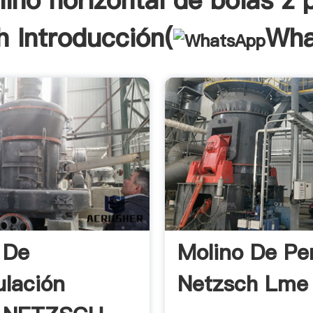
ino horizontal de bolas z 
h Introducción(
Wha
 De
Molino De Pe
ulación
Netzsch Lme