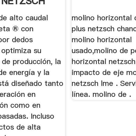
 NETZSCH
da Y
de alto caudal
molino horizontal 
sión
eta ® con
plus netzsch chan
por dedos
molino horizontal
 optimiza su
usado,molino de p
 de producción, la
horizontal netzsch
e energía y la
impacto de eje mo
stá diseñado tanto
netzsch lme . Serv
eración en
línea. molino de .
ción como en
pasadas. Incluso
ctos de alta