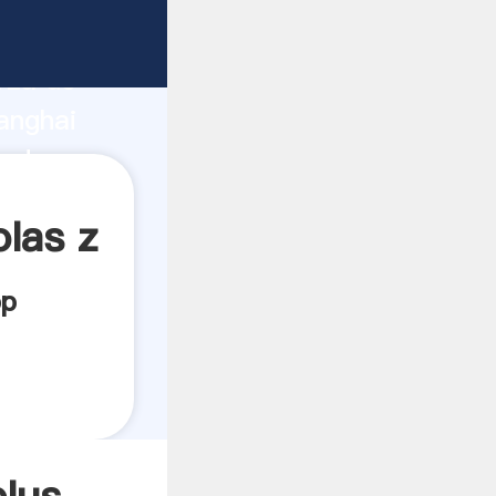
cante
rza de
anghai
eedor
es.
olas z