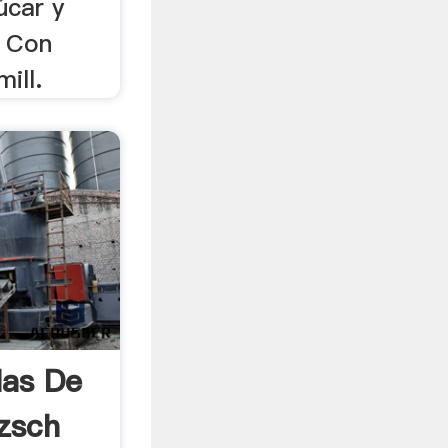
úcar y
. Con
ill.
las De
zsch