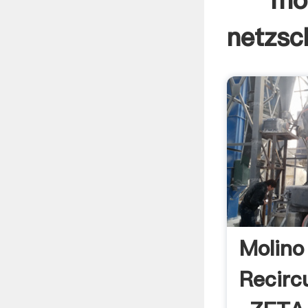
mol
netzsc
Molino
Recirc