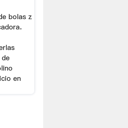
de bolas z
cadora.
erlas
 de
lino
icio en