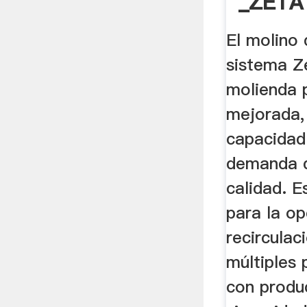
_ZETA
Molien
El molino 
Disper
sistema Z
molienda 
mejorada,
capacidad
demanda d
calidad. E
para la op
recircula
múltiples 
con produ