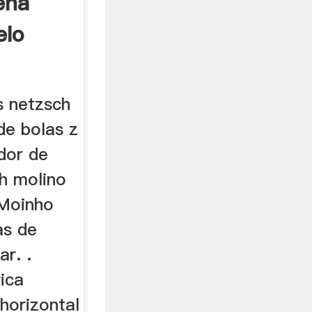
ena
elo
s netzsch
de bolas z
dor de
ch molino
 Moinho
as de
r. .
ica
horizontal