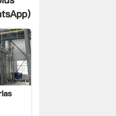
plus
tsApp
)
rlas