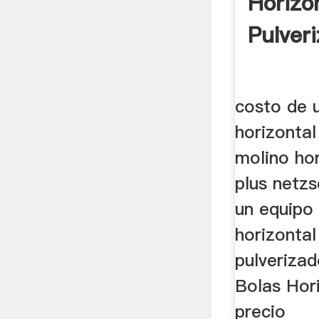
Horizo
Pulver
costo de 
horizontal
molino hor
plus netz
un equipo
horizontal
pulverizad
Bolas Hor
precio