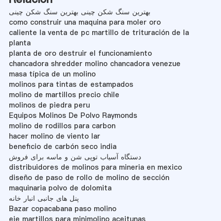
بهترین سنگ شکن چینی بهترین سنگ شکن چینی
como construir una maquina para moler oro
caliente la venta de pc martillo de trituración de la
planta
planta de oro destruir el funcionamiento
chancadora shredder molino chancadora venezue
masa típica de un molino
molinos para tintas de estampados
molino de martillos precio chile
molinos de piedra peru
Equipos Molinos De Polvo Raymonds
molino de rodillos para carbon
hacer molino de viento lar
beneficio de carbón seco india
دستگاه آسیاب توپی شن و ماسه برای فروش
distribuidores de molinos para mineria en mexico
diseño de paso de rollo de molino de sección
maquinaria polvo de dolomita
پنل های جانبی انبار خانه
Bazar copacabana paso molino
eje martillos para minimolino aceitunas