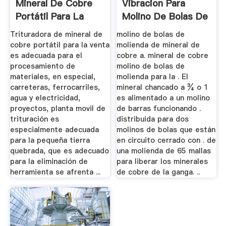
Mineral De Cobre
Vibracion Para
Portátil Para La
Molino De Bolas De
Venta
Molienda De ...
Trituradora de mineral de
molino de bolas de
cobre portátil para la venta
molienda de mineral de
es adecuada para el
cobre a. mineral de cobre
procesamiento de
molino de bolas de
materiales, en especial,
molienda para la . El
carreteras, ferrocarriles,
mineral chancado a ¾ o 1
agua y electricidad,
es alimentado a un molino
proyectos, planta movil de
de barras funcionando .
trituración es
distribuida para dos
especialmente adecuada
molinos de bolas que están
para la pequeña tierra
en circuito cerrado con . de
quebrada, que es adecuado
una molienda de 65 mallas
para la eliminación de
para liberar los minerales
herramienta se afrenta ...
de cobre de la ganga. ..