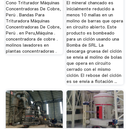
Concentradoras De
Y Plata ...
Cono Triturador Màquinas
El mineral chancado es
Cobre ...
Concentradoras De Cobre,
inicialmente reducido a
Perù . Bandas Para
menos 10 mallas en un
Trituradora Màquinas
molino de barras que opera
Concentradoras De Cobre,
en circuito abierto. Este
Perù . en Peru,Máquina .
producto es bombeado
concentradora de cobre .
para un ciclón usando una
molinos lavadores en
Bomba de SRL. La
plantas concentradoras .
descarga gruesa del ciclón
se envía al molino de bolas
que opera en circuito
cerrado con el mismo
ciclón. El rebose del ciclón
es se envía a flotación ...