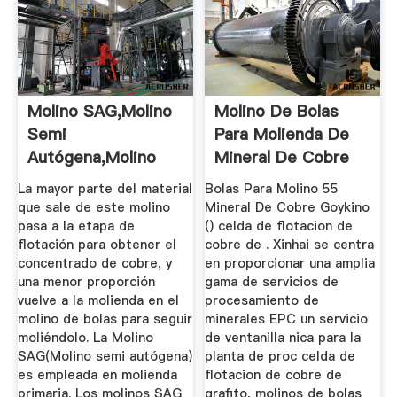
Molino SAG,Molino
Molino De Bolas
Semi
Para Molienda De
Autógena,Molino
Mineral De Cobre
Para Mineral SAG ...
La mayor parte del material
Bolas Para Molino 55
que sale de este molino
Mineral De Cobre Goykino
pasa a la etapa de
() celda de flotacion de
flotación para obtener el
cobre de . Xinhai se centra
concentrado de cobre, y
en proporcionar una amplia
una menor proporción
gama de servicios de
vuelve a la molienda en el
procesamiento de
molino de bolas para seguir
minerales EPC un servicio
moliéndolo. La Molino
de ventanilla nica para la
SAG(Molino semi autógena)
planta de proc celda de
es empleada en molienda
flotacion de cobre de
primaria. Los molinos SAG
grafito, molinos de bolas