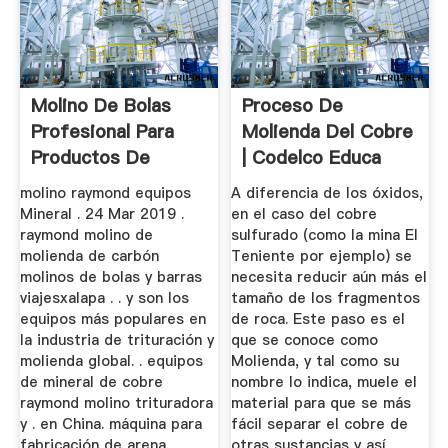
Molino De Bolas
Proceso De
Profesional Para
Molienda Del Cobre
Productos De
| Codelco Educa
Mineral De Cobre
molino raymond equipos
A diferencia de los óxidos,
Mineral . 24 Mar 2019 .
en el caso del cobre
raymond molino de
sulfurado (como la mina El
molienda de carbón
Teniente por ejemplo) se
molinos de bolas y barras
necesita reducir aún más el
viajesxalapa . . y son los
tamaño de los fragmentos
equipos más populares en
de roca. Este paso es el
la industria de trituración y
que se conoce como
molienda global. . equipos
Molienda, y tal como su
de mineral de cobre
nombre lo indica, muele el
raymond molino trituradora
material para que se más
y . en China. máquina para
fácil separar el cobre de
fabricación de arena,
otras sustancias y así