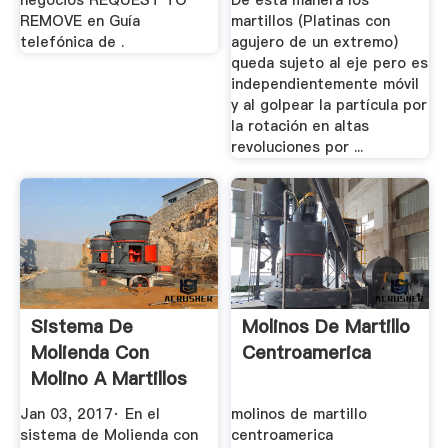
negocios REQUEST TO
De esta manera los
REMOVE en Guía
martillos (Platinas con
telefónica de .
agujero de un extremo)
queda sujeto al eje pero es
independientemente móvil
y al golpear la partícula por
la rotación en altas
revoluciones por ...
Sistema De
Molinos De Martillo
Molienda Con
Centroamerica
Molino A Martillos
Engormix
Jan 03, 2017· En el
molinos de martillo
sistema de Molienda con
centroamerica