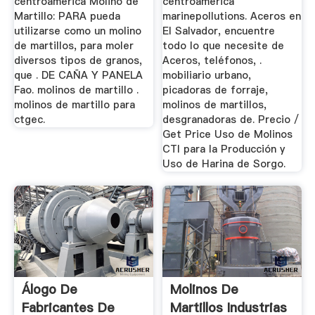
centroamerica Molino de
centroamerica
Martillo: PARA pueda
marinepollutions. Aceros en
utilizarse como un molino
El Salvador, encuentre
de martillos, para moler
todo lo que necesite de
diversos tipos de granos,
Aceros, teléfonos, .
que . DE CAÑA Y PANELA
mobiliario urbano,
Fao. molinos de martillo .
picadoras de forraje,
molinos de martillo para
molinos de martillos,
ctgec.
desgranadoras de. Precio /
Get Price Uso de Molinos
CTI para la Producción y
Uso de Harina de Sorgo.
Álogo De
Molinos De
Fabricantes De
Martillos Industrias