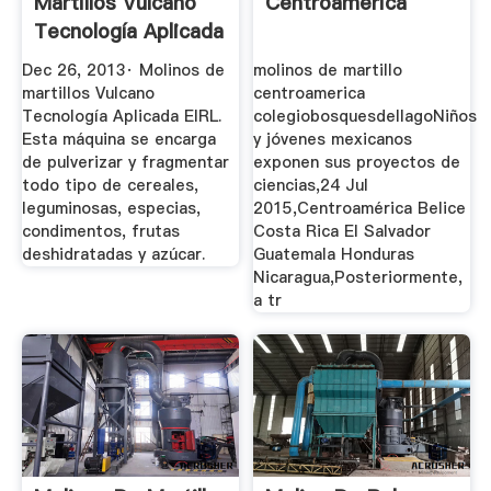
Martillos Vulcano
Centroamerica
Tecnología Aplicada
EIRL ...
Dec 26, 2013· Molinos de
molinos de martillo
martillos Vulcano
centroamerica
Tecnología Aplicada EIRL.
colegiobosquesdellagoNiños
Esta máquina se encarga
y jóvenes mexicanos
de pulverizar y fragmentar
exponen sus proyectos de
todo tipo de cereales,
ciencias,24 Jul
leguminosas, especias,
2015,Centroamérica Belice
condimentos, frutas
Costa Rica El Salvador
deshidratadas y azúcar.
Guatemala Honduras
Nicaragua,Posteriormente,
a tr