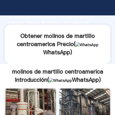
molinos de martillo centroamerica fabricante
Agarrando fuerte capacidad de producción, fuerza
de investigación avanzada y excelente servicio,
Shanghai molinos de martillo centroamerica
proveedor crea el valor y aporta valores a todos los
clientes.
Obtener molinos de martillo
centroamerica Precio(
WhatsApp
)
molinos de martillo centroamerica
Introducción(
WhatsApp
)