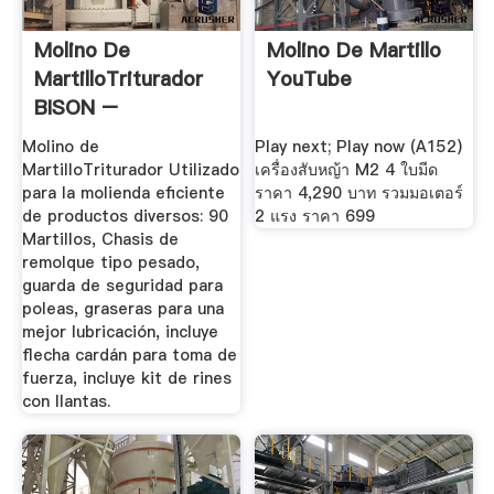
Molino De
Molino De Martillo
MartilloTriturador
YouTube
BISON –
MAQUINARIAS
Molino de
Play next; Play now (A152)
AGRÍCOLAS
MartilloTriturador Utilizado
เครื่องสับหญ้า M2 4 ใบมีด
para la molienda eficiente
ราคา 4,290 บาท รวมมอเตอร์
de productos diversos: 90
2 แรง ราคา 699
Martillos, Chasis de
remolque tipo pesado,
guarda de seguridad para
poleas, graseras para una
mejor lubricación, incluye
flecha cardán para toma de
fuerza, incluye kit de rines
con llantas.