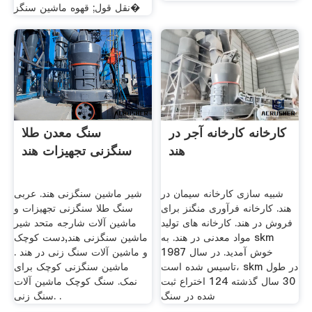
نقل قول; قهوه ماشین سنگز�
کارخانه کارخانه آجر در
سنگ معدن طلا
هند
سنگزنی تجهیزات هند
شبیه سازی کارخانه سیمان در
شیر ماشین سنگزنی هند. عربی
هند. کارخانه فرآوری منگنز برای
سنگ طلا سنگزنی تجهیزات و
فروش در هند. کارخانه های تولید
ماشین آلات شارجه متحد شیر
مواد معدنی در هند. به skm
ماشین سنگزنی هند,دست کوچک
خوش آمدید. در سال 1987
و ماشین آلات سنگ زنی در هند .
تاسیس شده است، skm در طول
ماشین سنگزنی کوچک برای
30 سال گذشته 124 اختراع ثبت
نمک. سنگ کوچک ماشین آلات
شده در سنگ
سنگ زنی. .