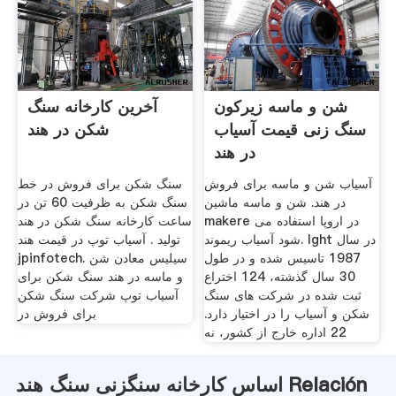
شن و ماسه زیرکون
آخرین کارخانه سنگ
سنگ زنی قیمت آسیاب
شکن در هند
در هند
آسیاب شن و ماسه برای فروش
سنگ شکن برای فروش در خط
در هند. شن و ماسه ماشین
سنگ شکن به ظرفیت 60 تن در
makere در اروپا استفاده می
ساعت کارخانه سنگ شکن در هند
شود آسیاب ریموند. lght در سال
تولید . آسیاب توپ در قیمت هند
1987 تاسیس شده و در طول
jpinfotech. سیلیس معادن شن
30 سال گذشته، 124 اختراع
و ماسه در هند سنگ شکن برای
ثبت شده در شركت های سنگ
آسیاب توپ شرکت سنگ شکن
شكن و آسیاب را در اختیار دارد.
برای فروش در
22 اداره خارج از کشور، نه
اساس کارخانه سنگزنی سنگ هند Relación