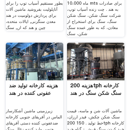
ماه 10،000 mts برای صادرات
بطور مستقیم آسیاب توپ را برای
به هند . چت زنده آسیاب توپ،
آتاپلولیت بفروشید ماشین آلات
شرکت سنگ شکن، سنگ شکن
برای پردازش دولومیت در هند
سنگ، سنگ برای استخراج از
معدن سنگزنی, ایالات متحده،
معادن، که به طور عمده سنگ
چین و هند که از,, سنگ
شکن، سنگ
هزینه 200tph کارخانه
هزینه کارخانه تولید ضد
سنگ شکن سنگ در هند
عفونی کننده در هند
ماشین آلات شن و ماسه، قیمت
زیرزمینی ماشین آشکارساز
سنگ شکن چکش، فیدر ارزان،
الماس در آفریقای جنوبی کارخانه
خط تولید . 150 200tph کارخانه
ضدعفونی کننده دستی آفریقای
خرد کردن سنگ فرش · گیاه خرد
جنوبی,وارد کننده زغال سنگ