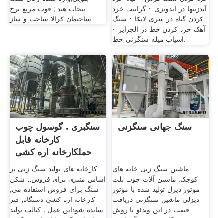
آندزيتها در اندونزی · گرانیت خرد
پنجاب هند ; فوت مربع نرخ
کردن گیاه در سری لانکا · سنگ
ساختمان کرالا ساخت و ساز
آهک خرد کردن خط در الجزایر ·
آسیاب میله سنگزنی خط.
سنگ جهانی سنگزنی
سنگبری . گوسول چوب
کارخانه قابل
حملکارخانه اره کشی
قابل
ماشین سنگ زنی خانه های
کارخانه های تولید سنگ زنی بر
کوچک. ماشین آلات چوب پلت
اساس منیزی برای فروش,, شکن
موتور دیزل تولید شده با موتور
سنگ برای فروش استفاده می,
دیزلی ماشین سنگزنی دریافت
کارخانه اره کشی دستگاه, فنر
قیمت در این ویدئو با روش
سایده شوداین عمل . کبالت تولید