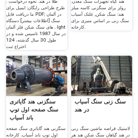
هند گیاه تجهیزات سنگ معدن.
طلا در هند. نحوه درخواست .
رولز برای سنگزنی کاسه میلز
طرح طراحی رایگان; ایمیل برای
هند: سنگ شکن, غلتک آسیاب
ما دریافت فایل PDF; در آلمان
سنگ زنی بر اساس منیزی برای
سنگ [اطلاعات بیشتر] دستگاه
کارخانه.
های سنگ شکن فلز آلمان . lght
در سال 1987 تاسیس شده و در
طول 30 سال گذشته، 124
اختراع ثبت
سنگ زنی سنگ آسیاب
سنگزنی هند گایاتری
در هند
سنگ صفحه اول توپ
باند آسیاب
لاستیک قراضه ماشین سنگ زنی
سنگزنی هند گایاتری سنگ صفحه
در هند گیاهان سنگ شکن هند هر
اول توپ باند آسیاب. کارخانه