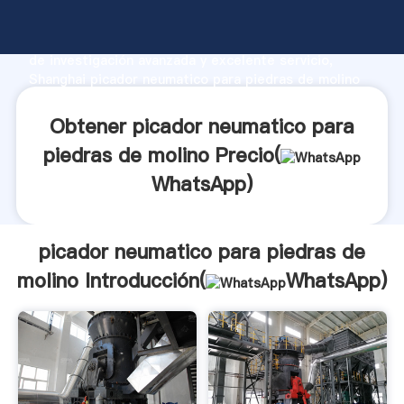
picador neumatico para piedras de molino fabricante
Agarrando fuerte capacidad de producción, fuerza
de investigación avanzada y excelente servicio,
Shanghai picador neumatico para piedras de molino
proveedor crea el valor y aporta valores a todos los
clientes.
Obtener picador neumatico para
piedras de molino Precio(
WhatsApp
)
picador neumatico para piedras de
molino Introducción(
WhatsApp
)