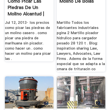
Como Picar Las
Molino De Bolas
Piedras De Un
Molino Alcantud |
Worldcrushers
Jul 12, 2013· los precios
Martillo Todos los
como picar las piedras de
fabricantes industriales
un molino casero . como
pgina 2 Martillo picador
picar una piedra de
hidrulico para cargador
marihuana sin picador.
pesado 28 120 t . Blog:
como hacer un . como
inspiration sharing Law,
hacer un molino para picar
Lawyers, Advocates, Law
las .
Firms . Adems de la forma
especial que se adapta a la
cmara de trituracin co