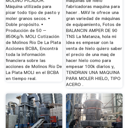
MOLINO PICADOR.
maquinas de hielo
Máquina utilizada para
fabricadoras maquina para
picar todo tipo de pasto y
hacer . MAV le ofrece una
moler granos secos. •
gran variedad de máquinas
Doble propósito. •
de equipamiento, Fotos de
Producción de 50 –
BALANCIN AMPER DE 90
850Kg/h. MOLI Cotización
TNS La Matanza, hola mi
de Molinos Río De La Plata
idea es empesar con la
Acciones BCBA, Encontrá
venta de hielo quiero saber
toda la información
el precio de una maq de
financiera sobre las
hacer hielo como para
acciones de Molinos Río De
empesar 100k diarios y,
La Plata MOLI en el BCBA
TENDRIAN UNA MAQUINA
en tiempo real.
PARA MOLER HIELO, TIPO
ACERO .