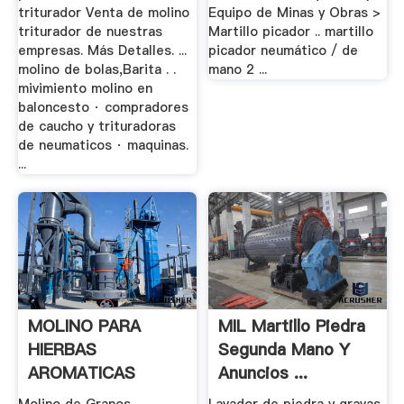
triturador Venta de molino
Equipo de Minas y Obras >
triturador de nuestras
Martillo picador .. martillo
empresas. Más Detalles. ...
picador neumático / de
molino de bolas,Barita . .
mano 2 ...
mivimiento molino en
baloncesto · compradores
de caucho y trituradoras
de neumaticos · maquinas.
...
MOLINO PARA
MIL Martillo Piedra
HIERBAS
Segunda Mano Y
AROMATICAS
Anuncios ...
Molino De Granos .