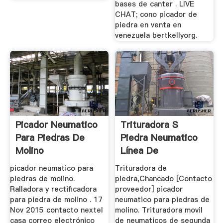
bases de canter . LIVE
CHAT; cono picador de
piedra en venta en
venezuela bertkellyorg.
Picador Neumatico
Trituradora S
Para Piedras De
Piedra Neumatico
Molino
Línea De
Producción De ...
picador neumatico para
Trituradora de
piedras de molino.
piedra,Chancado [Contacto
Ralladora y rectificadora
proveedor] picador
para piedra de molino . 17
neumatico para piedras de
Nov 2015 contacto nextel
molino. Trituradora movil
casa correo electrónico
de neumaticos de segunda