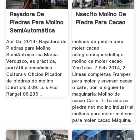
Rayadora De
Nsecito Molino De
Piedras Para Molino
Piedra Para Cacao
SemiAutomática
Marca ...
Apr 05, 2014· Rayadora de
molinos de piedra para
Piedras para Molino
moler cacao
SemiAutomática Marca
colegiobosquesdellago.
Verduzco, es práctica,
molino ce moler cacao
portátil y económica ...
YouTube. 7 Feb 2014, 2
Cultura y Oficios Picador
Líneas completas Framper
de piedras de molino
para moler y envasar cacao
Duration: 3:09. Luis Fco
o café, por la siguiente
Rangel 86,236 ...
maquinaria: Molino de
cacao Carle, trituradoras
piedra net molino industrial
molinos para moler,molinos
para moler cacao Máquina.