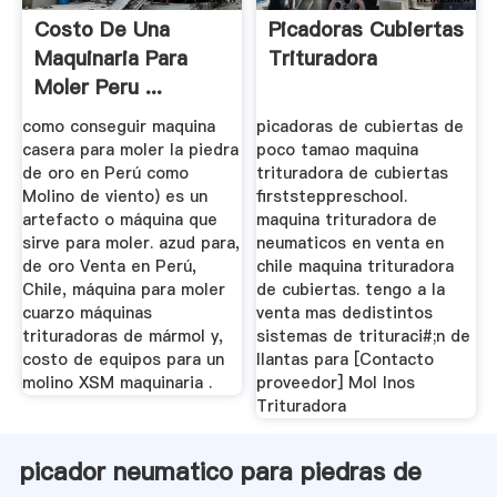
Costo De Una
Picadoras Cubiertas
Maquinaria Para
Trituradora
Moler Peru ...
Molino De Bola
como conseguir maquina
picadoras de cubiertas de
casera para moler la piedra
poco tamao maquina
de oro en Perú como
trituradora de cubiertas
Molino de viento) es un
firststeppreschool.
artefacto o máquina que
maquina trituradora de
sirve para moler. azud para,
neumaticos en venta en
de oro Venta en Perú,
chile maquina trituradora
Chile, máquina para moler
de cubiertas. tengo a la
cuarzo máquinas
venta mas dedistintos
trituradoras de mármol y,
sistemas de trituraci#;n de
costo de equipos para un
llantas para [Contacto
molino XSM maquinaria .
proveedor] Mol Inos
Trituradora
picador neumatico para piedras de