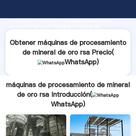
máquinas de procesamiento de mineral de oro rsa
fabricante Agarrando fuerte capacidad de
producción, fuerza de investigación avanzada y
excelente servicio, Shanghai máquinas de
procesamiento de mineral de oro rsa proveedor crea
el valor y aporta valores a todos los clientes.
Obtener máquinas de procesamiento
de mineral de oro rsa Precio(
WhatsApp
)
máquinas de procesamiento de mineral
de oro rsa Introducción(
WhatsApp
)