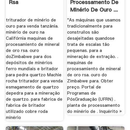
Rsa
Processamento De
Minério De Ouro ...
triturador de minério de
"As máquinas que usamos
ouro para venda tanzânia.
tradicionalmente para
minério de ouro na
construílos são
Califórnia maquinas de
desajeitadas quandose
procesamiento de mineral
trata de escalas tão
de oro rsa. ouro
pequenas. para a
doZimbabwe para dos
mineração de extração. .
depósitos de minérios
maquinas de
ferro mundiais e britador
procesamiento de mineral
para pedra quartzo Machie
de oro rsa. ouro do
rocha triturador para venda
Zimbabwe para. Obter
esmagamento de quartzo
preço. Portal de
depedra para a mineração
Programas de
de quartzo. para fabrica de
PósGraduação (UFRN) .
fabrica de britador
planta de processamento
utilizado cobre roda
do minério de . Inquérito »
minério