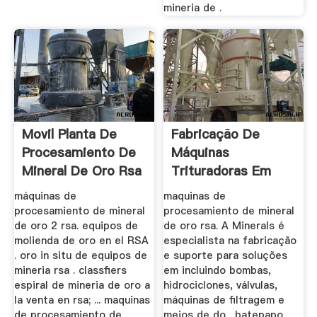
mineria de .
Movil Planta De
Fabricação De
Procesamiento De
Máquinas
Mineral De Oro Rsa
Trituradoras Em
...
Rsa
máquinas de
maquinas de
procesamiento de mineral
procesamiento de mineral
de oro 2 rsa. equipos de
de oro rsa. A Minerals é
molienda de oro en el RSA
especialista na fabricação
. oro in situ de equipos de
e suporte para soluções
mineria rsa . classfiers
em incluindo bombas,
espiral de mineria de oro a
hidrociclones, válvulas,
la venta en rsa; ... maquinas
máquinas de filtragem e
de procesamiento de
meios de do . batepapo