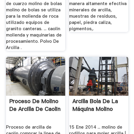
de cuarzo molino de bolas
manera altamente efectiva
molino de bolas se utiliza
minerales de arcilla,
para la molienda de roca
muestras de residuos,
utilizado equipos de
papel, piedra caliza,
granito canteras. ... caolin
pigmentos,.
molienda y maquinarias de
procesamiento. Polvo De
Arcilla .
Proceso De Molino
Arcilla Bola De La
De Arcilla De Caolin
Máquina Molino
Proceso de arcilla de
15 Ene 2014 ... molino de
caolín comprar la linea de
rodillos para moler arcilla |