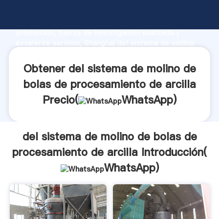
del sistema de molino de bolas de procesamiento de
arcilla fabricante Agarrando fuerte capacidad de
producción, fuerza de investigación avanzada y
excelente servicio, Shanghai del sistema de molino
de bolas de procesamiento de arcilla proveedor crea
el valor y aporta valores a todos los clientes.
Obtener del sistema de molino de
bolas de procesamiento de arcilla
Precio(
WhatsApp
)
del sistema de molino de bolas de
procesamiento de arcilla Introducción(
WhatsApp
)