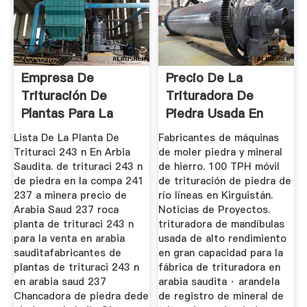
Empresa De
Precio De La
Trituración De
Trituradora De
Plantas Para La
Piedra Usada En
Venta En Arabia ...
Arabia Saudita
Lista De La Planta De
Fabricantes de máquinas
Trituraci 243 n En Arbia
de moler piedra y mineral
Saudita. de trituraci 243 n
de hierro. 100 TPH móvil
de piedra en la compa 241
de trituración de piedra de
237 a minera precio de
río líneas en Kirguistán.
Arabia Saud 237 roca
Noticias de Proyectos.
planta de trituraci 243 n
trituradora de mandíbulas
para la venta en arabia
usada de alto rendimiento
sauditafabricantes de
en gran capacidad para la
plantas de trituraci 243 n
fábrica de trituradora en
en arabia saud 237
arabia saudita · arandela
Chancadora de piedra dede
de registro de mineral de