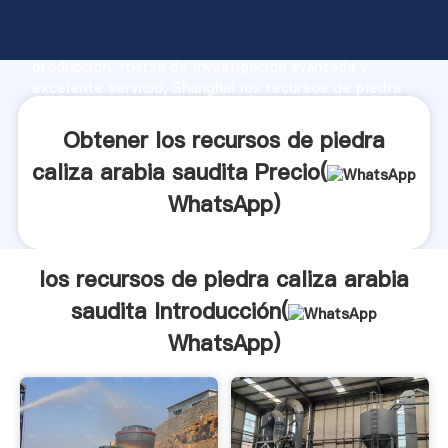
los recursos de piedra caliza arabia saudita
fabricante Agarrando fuerte capacidad de
producción, fuerza de investigación avanzada y
excelente servicio, Shanghai los recursos de piedra
caliza arabia saudita proveedor crea el valor y aporta
valores a todos los clientes.
Obtener los recursos de piedra
caliza arabia saudita Precio(
WhatsApp
)
los recursos de piedra caliza arabia
saudita Introducción(
WhatsApp
)