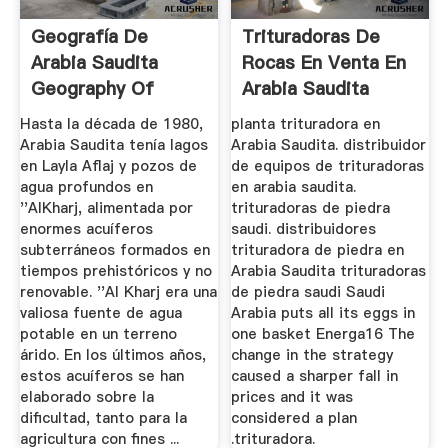
Geografía De
Trituradoras De
Arabia Saudita
Rocas En Venta En
Geography Of
Arabia Saudita
Saudi Arabia ...
Hasta la década de 1980,
planta trituradora en
Arabia Saudita tenía lagos
Arabia Saudita. distribuidor
en Layla Aflaj y pozos de
de equipos de trituradoras
agua profundos en
en arabia saudita.
''AlKharj, alimentada por
trituradoras de piedra
enormes acuíferos
saudi. distribuidores
subterráneos formados en
trituradora de piedra en
tiempos prehistóricos y no
Arabia Saudita trituradoras
renovable. ''Al Kharj era una
de piedra saudi Saudi
valiosa fuente de agua
Arabia puts all its eggs in
potable en un terreno
one basket Energa16 The
árido. En los últimos años,
change in the strategy
estos acuíferos se han
caused a sharper fall in
elaborado sobre la
prices and it was
dificultad, tanto para la
considered a plan
agricultura con fines ...
.trituradora.