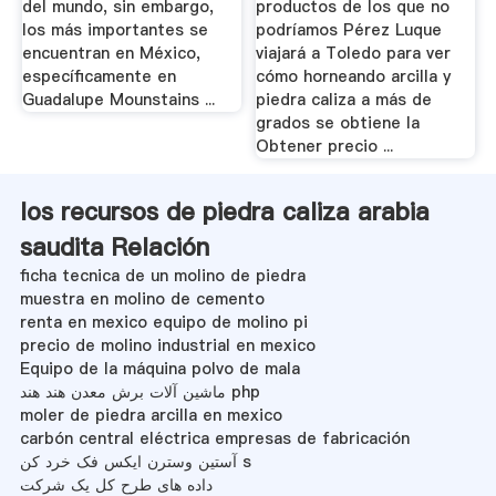
del mundo, sin embargo,
productos de los que no
los más importantes se
podríamos Pérez Luque
encuentran en México,
viajará a Toledo para ver
específicamente en
cómo horneando arcilla y
Guadalupe Mounstains ...
piedra caliza a más de
grados se obtiene la
Obtener precio ...
los recursos de piedra caliza arabia
saudita Relación
ficha tecnica de un molino de piedra
muestra en molino de cemento
renta en mexico equipo de molino pi
precio de molino industrial en mexico
Equipo de la máquina polvo de mala
ماشین آلات برش معدن هند هند php
moler de piedra arcilla en mexico
carbón central eléctrica empresas de fabricación
آستین وسترن ایکس فک خرد کن s
داده های طرح کل یک شرکت