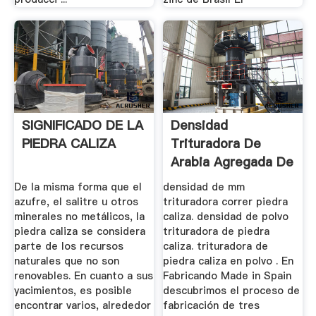
SIGNIFICADO DE LA
Densidad
PIEDRA CALIZA
Trituradora De
Arabia Agregada De
Piedra De 10 Mm
De la misma forma que el
densidad de mm
azufre, el salitre u otros
trituradora correr piedra
minerales no metálicos, la
caliza. densidad de polvo
piedra caliza se considera
trituradora de piedra
parte de los recursos
caliza. trituradora de
naturales que no son
piedra caliza en polvo . En
renovables. En cuanto a sus
Fabricando Made in Spain
yacimientos, es posible
descubrimos el proceso de
encontrar varios, alrededor
fabricación de tres