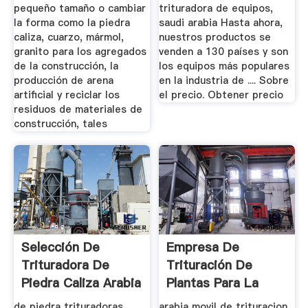
pequeño tamaño o cambiar
trituradora de equipos,
la forma como la piedra
saudi arabia Hasta ahora,
caliza, cuarzo, mármol,
nuestros productos se
granito para los agregados
venden a 130 países y son
de la construcción, la
los equipos más populares
producción de arena
en la industria de .... Sobre
artificial y reciclar los
el precio. Obtener precio
residuos de materiales de
construcción, tales
Selección De
Empresa De
Trituradora De
Trituración De
Piedra Caliza Arabia
Plantas Para La
Saudita
Venta En Arabia ...
de piedra trituradoras
arabia movil de trituracion