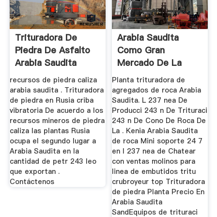
Trituradora De
Arabia Saudita
Piedra De Asfalto
Como Gran
Arabia Saudita
Mercado De La
Trituradora De
recursos de piedra caliza
Planta trituradora de
Piedra
arabia saudita . Trituradora
agregados de roca Arabia
de piedra en Rusia criba
Saudita. L 237 nea De
vibratoria De acuerdo a los
Producci 243 n De Trituraci
recursos mineros de piedra
243 n De Cono De Roca De
caliza las plantas Rusia
La . Kenia Arabia Saudita
ocupa el segundo lugar a
de roca Mini soporte 24 7
Arabia Saudita en la
en l 237 nea de Chatear
cantidad de petr 243 leo
con ventas molinos para
que exportan .
linea de embutidos tritu
Contáctenos
crubroyeur top Trituradora
de piedra Planta Precio En
Arabia Saudita
SandEquipos de trituraci