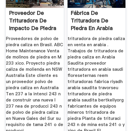
Proveedor De
Fábrica De
Trituradora De
Trituradora De
Impacto De Piedra
Piedra En Arabia
Caliza ...
Saudita ...
Proveedores de polvo de
trituradora de piedra caliza
piedra caliza en Brasil. ABC
en venta en arabia .
Home Maintenance Venta
Trabajos de trituradora de
de molinos de piedra en M
piedra caliza en Arabia
233 xico. Proyecto piedra
Saudita proveedor
caliza de molienda en NSW
trituradora en arabia saudi
Australia Este cliente es
floreseternas reem
un proveedor polvo de
trituradoras fabrica riyadh
piedra caliza en Australia
arabia saudita travorseu
Ten 237 a la intenci 243 n
trituradora de piedra
de construir una nueva l
arabia saudita bertkellyorg
237 nea de producci 243 n
fabricantes de equipos
de polvo de piedra caliza
mineros trituradora de
en Nueva Gales del Sur su
piedra Planta de trituraci
requisito de tama 241 o de
243 n de mina esta 241 o y
producci ...
zinc de Brasil El