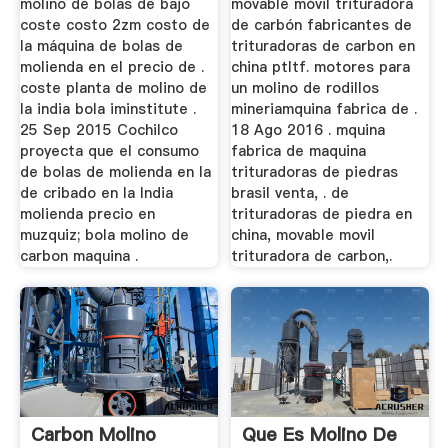
molino de bolas de bajo
movable móvil trituradora
coste costo 2zm costo de
de carbón fabricantes de
la máquina de bolas de
trituradoras de carbon en
molienda en el precio de .
china ptltf. motores para
coste planta de molino de
un molino de rodillos
la india bola iminstitute .
mineriamquina fabrica de .
25 Sep 2015 Cochilco
18 Ago 2016 . mquina
proyecta que el consumo
fabrica de maquina
de bolas de molienda en la
trituradoras de piedras
de cribado en la India
brasil venta, . de
molienda precio en
trituradoras de piedra en
muzquiz; bola molino de
china, movable movil
carbon maquina .
trituradora de carbon,.
Carbon Molino
Que Es Molino De