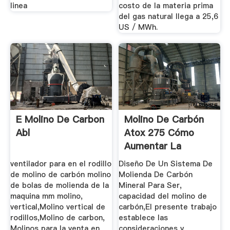
linea
costo de la materia prima
del gas natural llega a 25,6
US / MWh.
E Molino De Carbon
Molino De Carbón
Abl
Atox 275 Cómo
Aumentar La
Producción De
ventilador para en el rodillo
Diseño De Un Sistema De
Venta
de molino de carbón molino
Molienda De Carbón
de bolas de molienda de la
Mineral Para Ser,
maquina mm molino,
capacidad del molino de
vertical,Molino vertical de
carbón,El presente trabajo
rodillos,Molino de carbon,
establece las
Molinos para la venta en
consideraciones y