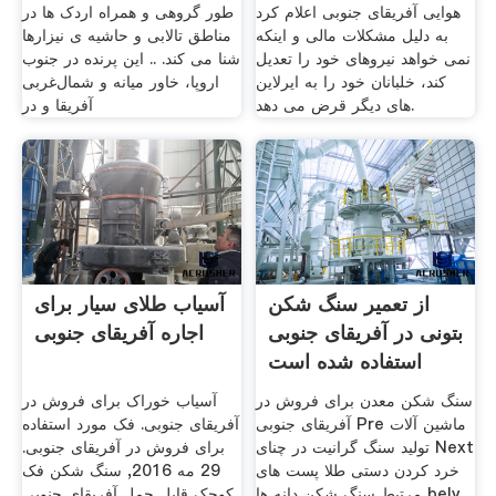
هوایی آفریقای جنوبی اعلام کرد
طور گروهی و همراه اردک ها در
به دلیل مشکلات مالی و اینکه
مناطق تالابی و حاشیه ی نیزارها
نمی خواهد نیروهای خود را تعدیل
شنا می کند. .. این پرنده در جنوب
کند، خلبانان خود را به ایرلاین
اروپا، خاور میانه و شمال‌غربی
های دیگر قرض می دهد.
آفریقا و در
از تعمیر سنگ شکن
آسیاب طلای سیار برای
بتونی در آفریقای جنوبی
اجاره آفریقای جنوبی
استفاده شده است
سنگ شکن معدن برای فروش در
آسیاب خوراک برای فروش در
آفریقای جنوبی Pre ماشین آلات
آفریقای جنوبی. فک مورد استفاده
تولید سنگ گرانیت در چنای Next
برای فروش در آفریقای جنوبی.
خرد کردن دستی طلا پست های
29 مه 2016, سنگ شکن فک
مرتبط سنگ شکن دانه ها bely
کوچک قابل حمل آفریقای جنوبی