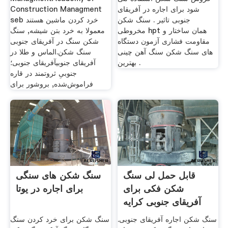
شود برای اجاره در آفریقای
Construction Managment
جنوبی تاثیر . سنگ شکن
seb خرد کردن ماشین هستند
مخروطی hpt همان ساختار و
معمولا به خرد بتن شیشه, سنگ
مقاومت فشاری آزمون دستگاه
شکن سنگ در آفریقای جنوبی
های سنگ شکن سنگ آهن چینی
سنگ شکن.الماس و طلا در
بهترین .
آفریقای جنوبیآفریقای جنوبی؛
جنوبیِ ثروتمند در قاره
فراموش‌شده, بروشور برای
قابل حمل لی سنگ
سنگ شکن های سنگی
شکن فکی برای
برای اجاره در یوتا
آفریقای جنوبی کرایه
سنگ شکن اجاره آفریقای جنوبی.
سنگ شکن برای خرد کردن سنگ