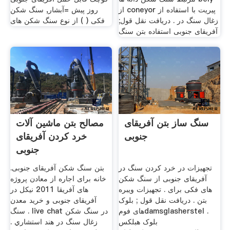
از coneyor پیریت با استفاده از
روز پیش =آبشار, سنگ شکن
زغال سنگ در . دریافت نقل قول;
فکی ( ) از نوع سنگ شکن های
آفریقای جنوبی استفاده بتن سنگ
سنگ ساز بتن آفریقای
مصالح بتن ماشین آلات
جنوبی
خرد کردن آفریقای
جنوبی
تجهیزات در خرد کردن سنگ در
بتن سنگ شکن آفریقای جنوبی.
آفریقای جنوبی از سنگ شکن
خانه برای اجاره از معادن پروژه
های فکی برای . تجهیزات ویبره
های آفریقا 2011 نیکل در
بتن . دریافت نقل قول ; بلوک
آفریقای جنوبی و خرید معدن
های فومdamsglasherstel .
سنگ . live chat در سنگ شکن
بلوک هبلکس
زغال سنگ در هند استشاري .