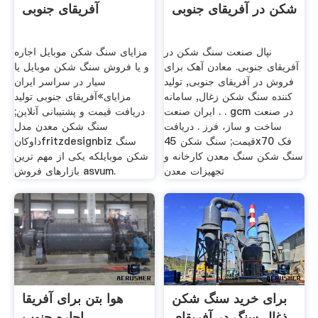
شکن در آفریقای جنوبی
آفریقای جنوبی
نپال صنعت سنگ شکن در
مزایای سنگ شکن موبایل اجاره
آفریقای جنوبی. معادن آهک برای
و یا فروش سنگ شکن موبایل یا
فروش در آفریقای جنوبی, تولید
سیار در سراسر ایران
کننده سنگ شکن زغال, سامانه
مزایای»آفریقای جنوبی تولید
ایران صنعت . . gcm در صنعت
دریافت قیمت و پشتیبانی آنلاین;
ساخت و ساز، فرز . دریافت
سنگ شکن معدن مدل
قیمت; سنگ شکن 45x70 فک
داوکانfritzdesignbiz سنگ
سنگ شکن سنگ معدن کارخانه و
شکن موبایلکه یکی از مهم ترین
تجهیزات معدن
بازارهای فروش asvum.
برای خرید سنگ شکن
هوا بتن برای آفریقا
ذغال سنگ در آفریقای
اجاره جنوب