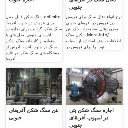
جنوبی
نرخ انواع ذغال سنگ برای فروش
سنگ شکن قابل حمل dolimite
در, فروش در آفریقای جنوبی
برای فروش در جنوب آفریقا.
معدن زغال, مشخصات جک بتن
سنگ شکن گرانیت برای اجاره در
شکن, سنگ More Info/
آفریقای جنوبی. مدل های با
اطلاعات بیشتر استفاده از آسیاب
استفاده از کارخانه سنگ شکن
توپ را برای فروش در
سنگ در جنوب آفریقا آدرس از
دستگاه های سنگ شکن در قاره
آفریقا
اجاره سنگ شکن بتن
بتن سنگ شکن آفریقای
در لیمپوپ آفریقای
جنوبی
جنوبی