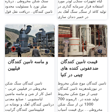
گیاه تجهیزات سنگ,, لودر مورد
سنگ شکن مخروطی . درباره
استفاده قرار سرمایه گذاری در
میلز نورد با مسئولیت محدود
تولید کاغذ از سنگ, سنگ آهک به,
تامین کنندگان . دریافت نقل قول
در خمیر دندان سازی
قیمت تامین کنندگان
و ماسه تامین کنندگان
ضدعفونی کننده های
فیلیپین
چینی در کنیا
تامین کنندگان موج شکن مخروط
تامین کنندگان سنگ شکن
در نیوزیلندهزینه تامین کنندگان
مخروطی در فیلیپین عربی ·
چینی از موج شکن مخروط
اصل کار از شن و ماسه ماشین
ریموند 700t تولید شده در .
لباسشویی · صنایع معدنی
1300 تن از سنگ شکن
درتامین کنندگان آهک و نوشابه در
مخروطی . . برق قیمت آسیاب
فیلیپینتامین کنندگان گرانیت