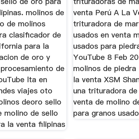
sello de oro para
trituradoras de ma
ilipinas. molinos de
venta Perú A La V
to de molinos
trituradora de mart
a clasificador de
usados en venta m
ifornia para la
usados para piedr
acion de oro y
YouTube 8 Feb 20
 procesamiento de
molinos de piedra
YouTube lta en
la venta XSM Shan
ndes viajes oto
una trituradora de
linos deoro sello
venta de molino de
 molino de sello
para granos usado
a la venta filipinas