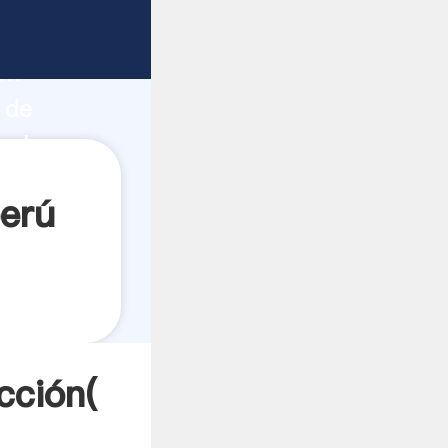
fuerte
ón
 de
valores
perú
cción(