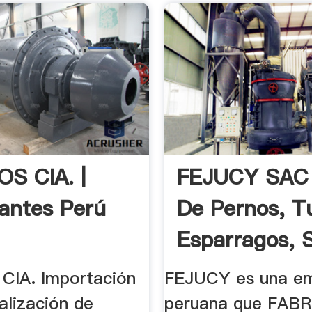
S CIA. |
FEJUCY SAC
zantes Perú
De Pernos, T
Esparragos, 
...
IA. Importación
FEJUCY es una e
alización de
peruana que FABR