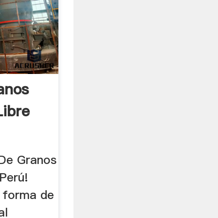
anos
ibre
 De Granos
Perú!
 forma de
al