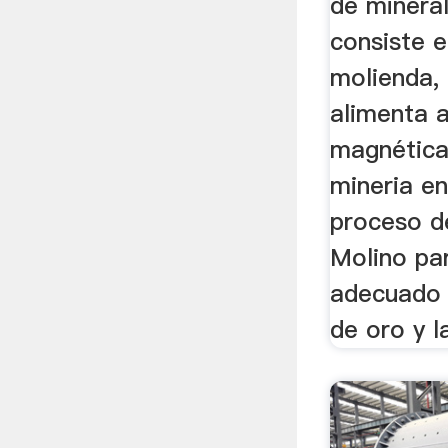
de minera
consiste e
molienda, 
alimenta a
magnética
mineria en
proceso d
Molino pa
adecuado 
de oro y la