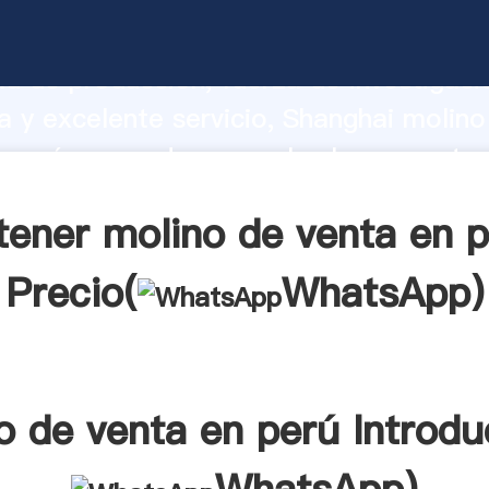
e venta en perú fabricante Agarrando 
d de producción, fuerza de investigaci
 y excelente servicio, Shanghai molino
 perú proveedor crea el valor y aporta 
los clientes.
ener molino de venta en 
Precio(
WhatsApp
)
o de venta en perú Introdu