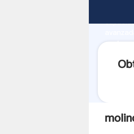
molino d
capacida
avanzada
venta en
a todos 
Obt
molin