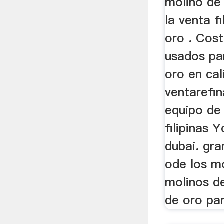
molino de 
la venta f
oro . Cos
usados par
oro en cal
ventarefin
equipo de
filipinas 
dubai. gra
ode los mo
molinos de
de oro par