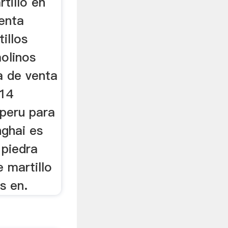
rtillo en
enta
illos
olinos
a de venta
14
 peru para
ghai es
 piedra
 martillo
s en.