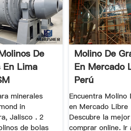
Molinos De
Molino De Gr
 En Lima
En Mercado L
SM
Perú
dora De ...
ara minerales
Encuentra Molino
mond in
en Mercado Libre 
a, Jalisco . 2
Descubre la mejor
olinos de bolas
comprar online. Ir 