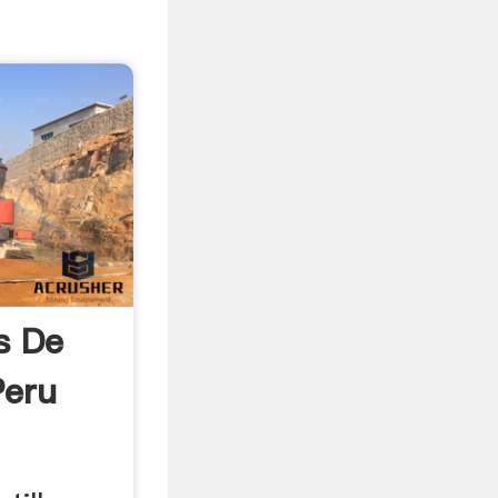
s De
Peru