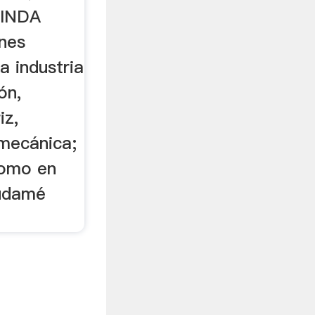
RINDA
ones
a industria
ón,
iz,
 mecánica;
como en
Sudamé