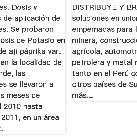
tes. Dosis y
DISTRIBUYE Y B
de aplicación de
soluciones en uni
tes. Se probaron
empernadas para l
dosis de Potasio en
minera, construcci
de ají páprika var.
agrícola, automotr
 en la localidad de
petrolera y metal
nde, las
tanto en el Perú 
es se llevaron a
otros países de 
os meses de
más...
l 2010 hasta
 2011, en un área
.