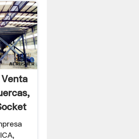
 Venta
uercas,
Socket
mpresa
ICA,