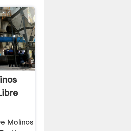
inos
ibre
De Molinos