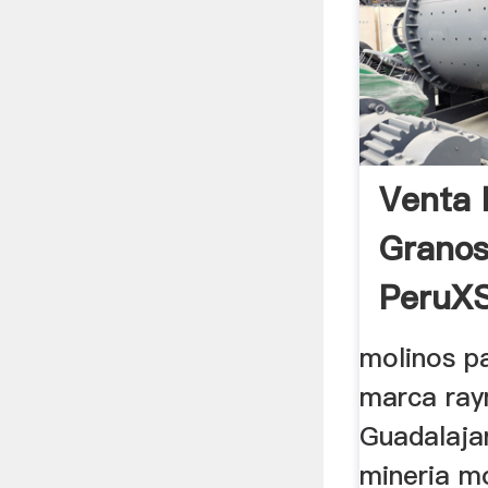
Venta 
Granos
PeruX
Tritura
molinos p
marca ray
Guadalajar
mineria m