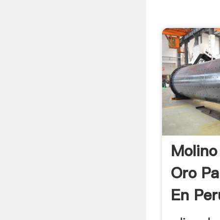
Molino
Oro Pa
En Per