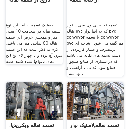
تسمه نقاله پی وی سی یا نوار
لاستیک تسمه نقاله : این نوع
نقاله pvc که به آنها نوار pvc
تسمه نقاله در ضخامت 10 میلی
conveyor یا تسمه conveyor
متر و همچنین عرض این تسمه
pvc هم گفته می شود . شاخه ای
نقاله 60 سانتی متر می باشد..
پرمصرف و بسیار کاربردی از
لازم به ذکر است که این تسمه
دسته تسمه های نقاله می باشند
بدون آج بوده و با چهار لای نخ (نخ
که در بسیاری از صنایع همچون
های بادوام) تنیده شده است.
صنایع مواد غذایی ، آرایشی و
بهداشتی .
تسمه نقاله,لاستیک نوار
تسمه نقاله ویکی‌پدیا،