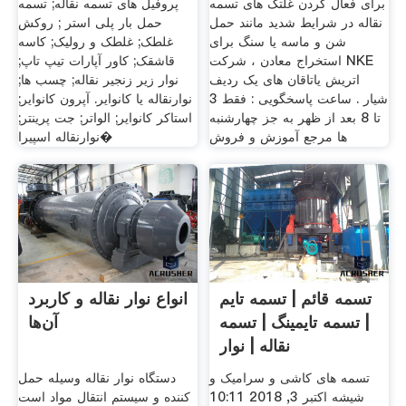
برای فعال کردن غلتک های تسمه
پروفیل های تسمه نقاله; تسمه
نقاله در شرایط شدید مانند حمل
حمل بار پلی استر ; روکش
شن و ماسه یا سنگ برای
غلطک; غلطک و رولیک; کاسه
استخراج معادن ، شرکت NKE
قاشقک; کاور آپارات تیپ تاپ;
اتریش یاتاقان های یک ردیف
نوار زیر زنجیر نقاله; چسب ها;
شیار . ساعت پاسخگویی : فقط 3
نوارنقاله یا کانوایر. آپرون کانوایر;
تا 8 بعد از ظهر به جز چهارشنبه
استاکر کانوایر; الواتر; جت پرینتر;
ها مرجع آموزش و فروش
نوارنقاله اسپیرا�
تسمه قائم | تسمه تایم
انواع نوار نقاله و کاربرد
| تسمه تایمینگ | تسمه
آن‌ها
نقاله | نوار
تسمه های کاشی و سرامیک و
دستگاه نوار نقاله وسیله حمل
شیشه اکتبر 3, 2018 10:11
کننده و سیستم انتقال مواد است