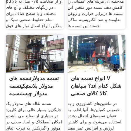
ملاحظه ای هزینه های عملیاتی را
pu و از ضخامت ۰/۵ میل به بالا
کاهش دهد. تسمه دور متغیر. این
، در رنگهای مختلف و آج های
تسمه ها دربرابر حرارت و روغن
مختلف و با سطح صاف برای
مقاومند و ضد الکتریسیته ساکن
تمام خطوط صنعتی سبک و
هستند.این تسمه ها
سنگین انواع اتصال نوار های فوق
انواع تسمه های V
تسمه مدولارتسمه های
شکل کدام اند؟ سپاهان
مدولار پلاستیکیتسمه
کالا کالای صنعتی
مدولار چیستتسمه
در ماشین‌های کشاورزی و به
تسمه نقاله های مدولار یک
خصوص کمباین‌ها، آنها اغلب به
جایگزین بسیار عالی برای کاربرد
عنوان تسمه‌های اتصال دهنده
در بسیاری از صنایع می باشد.و
استفاده می‌شوند و برای کاهش
امکان اصطکاک و ایجاد ضعف در
لرزش و افزایش عمر مفید
موتور و گیربکس به ندرت اتفاق