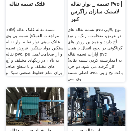
تسمه _ نوار نقاله Pvc |
غلتک تسمه نقاله
لاستیک سازان زاگرس
کبیر
تسمه نقاله های pvc تنوع بالایی
تسمه نقاله غلتک نقاله (99+
در عرض، ضخامت، رنگ، و نوع
مراجعات العملاء) تسمه پی وی
آج دارند و همچنین روش های
غلتک سینی نوار نقاله نوار نقاله
گوناگونی در نحوه اتصال یا همان
سنگین مواد سنگین. فروش تسمه
آپارات تسمه نقاله pvc
نقاله pvc، pu و از ضخامت/میل
(مداربسته کردن تسمه نقاله) به
به بالا ، در رنگهای مختلف و آج
کار گرفته می شود. دو جزء
های مختلف و با سطح صاف
اصلی تسمه pvc، بافت نخ و پی
برای تمام خطوط صنعتی سبک و
وی سی
از نقاله تسمه
تاریخ از تسمه نقاله