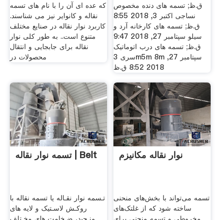
ق.ظ; تسمه های دنده مخصوص
که عده ای آن را با نام های تسمه
نساجی اکتبر 3, 2018 8:55
نقاله و کانوایر نیز می شناسند.
ق.ظ; تسمه های کارخانه آرد و
کاربرد نوار نقاله در صنایع مختلف
سیلو سپتامبر 27, 2018 9:47
متنوع است.. به طور کلی نوار
ق.ظ; تسمه های درب اتوماتیک
نقاله برای جابجایی و انتقال
سری 3m5m 8m سپتامبر 27,
محصولات در
2018 8:52 ق.ظ
نوار نقاله مکانیزم
تسمه نوار نقاله | Belt
تسمه می‌تواند با بخش‌های منحنی
تـسمه نوار نقـاله یا تسمه نقاله با
ساخته شود که از غلتک‌های
روکـش لاسـتیک و لایه های
مخروطی و تسمه منحنی برای
منـجید، ضـخامت های مخـتلف