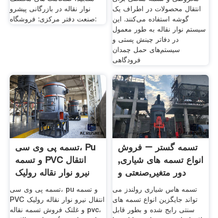
انتقال محصولات در اطراف یک
نوار نقاله در بازرگانی پیشرو
گوشه استفاده می‌کنند. این
صنعت دفتر مرکزی: فروشگاه:
سیستم نوار نقاله به طور معمول
در دفاتر چینش پستی و
سیستم‌های حمل چمدان
فرودگاهی
تسمه گستر – فروش
تسمه پی وی سی، Pu
انواع تسمه های شیاری,
و تسمه PVC انتقال
دور متغیر,صنعتی و
نیرو نوار نقاله رولیک
تسمه هاس شیاری رولندز می
تسمه پی وی سی، pu و تسمه
تواند جایگزین انواع تسمه های
PVC انتقال نیرو نوار نقاله رولیک
سنتی رایج شده و بطور قابل
و غلتک فروش تسمه نقاله pvc،