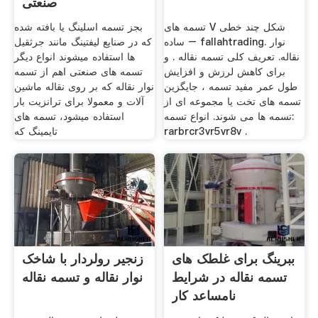
صنعتی
تسمه های V شکل چند خطی
بجز تسمه اسلینگ یا بافته شده
ساده – fallahtrading. نوار
که در صنایع لیفتینگ مانند جرثقیل
نقاله. تعریف کلی تسمه نقاله . و
ها استفاده میشوند انواع دیگر
برای کاهش لرزش و افزایش
تسمه های صنعتی اهم از تسمه
طول عمر مفید تسمه ، جایگزین
نوار نقاله که بر روی نقاله ماشین
تسمه های تخت یا مجموعه ای از
آلات و معمولا برای ترانزیت بار
تسمه ها می شوند. انواع تسمه:
استفاده میشود، تسمه های
rarbrcr3vr5vr8v .
تایمینگ که
ببرینگ برای غلطک های
زنجیر رولردار با شاخک
تسمه نقاله در شرایط
نوار نقاله و تسمه نقاله
نامساعد کار